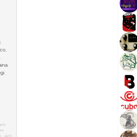
:
co,
.
ina.
gi.
aht
en
i
,
azti