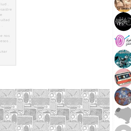
alud
,
esastre
te
cultad
a
,
ue nos
resos
,
ukar