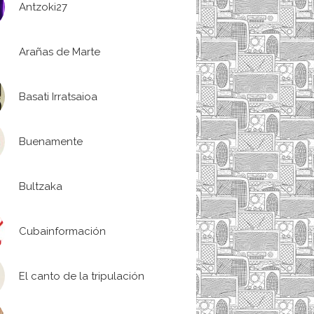
Antzoki27
Arañas de Marte
Basati Irratsaioa
Buenamente
Bultzaka
Cubainformación
El canto de la tripulación