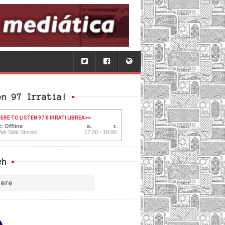
en 97 Irratia!
ERE TO LISTEN 97.0 IRRATI LIBREA
>>
: Offline
eb Side Stories
17:00 - 18:00
ch