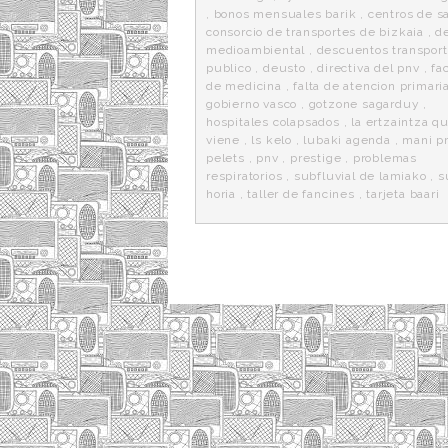
,
bonos mensuales barik
,
centros de s
consorcio de transportes de bizkaia
,
d
medioambiental
,
descuentos transpor
publico
,
deusto
,
directiva del pnv
,
fa
de medicina
,
falta de atencion primari
gobierno vasco
,
gotzone sagarduy
,
hospitales colapsados
,
la ertzaintza q
viene
,
ls kelo
,
lubaki agenda
,
mani p
pelets
,
pnv
,
prestige
,
problemas
respiratorios
,
subfluvial de lamiako
,
s
horia
,
taller de fancines
,
tarjeta baari