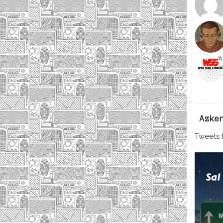
Azke
Tweets b