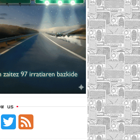
ow us
F
T
F
a
w
e