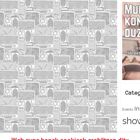
Cate
I
Events
sho