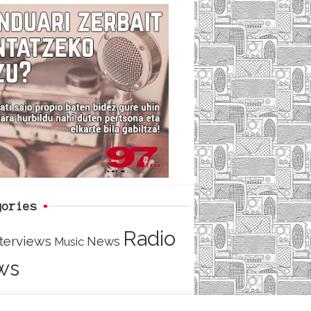
c
i
e
e
t
d
b
t
o
e
o
r
k
gories
Radio
nterviews
News
Music
ws