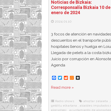
Noticias de Bizkaia:
Corresponsalía Bizkaia 10 de
enero de 2024
2024.01.10
3 focos de atención en navidades
descuentos en el transporte públi
hospitales llenos y huelga en Loiu
Llegada de pelets a la costa bizka
Juicio por corrupción en Alonsote
Agenda
F
T
R
M
D
a
w
e
e
i
c
i
d
n
a
Read more »
e
t
d
e
s
b
t
i
a
p
o
e
t
m
o
o
r
e
r
Radio shows
ahoztar zelaieta
,
k
a
gelditu elkarlana
,
alcaldes imputados 
alonsotegi
,
ayuntamiento de alonsoteg