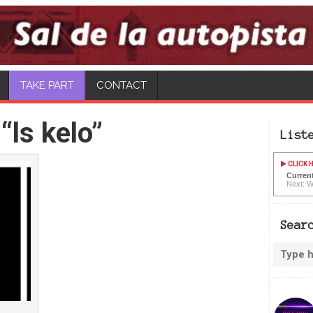
CONTACT
“ls kelo”
List
CLICK H
Current
Next: W
Sear