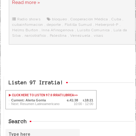
c
i
d
n
a
Read more »
e
t
d
e
s
b
t
i
a
p
o
e
t
m
o
o
r
e
r
Radio shows
bloqueo
,
Cooperación Médica
,
Cuba
,
k
a
cubainformacion
,
deporte
,
Flotilla Sumud
,
Heberprot-P
,
Helms Burton
,
Inna Afinogenova
,
Luisito Comunica
,
Lula da
Silva
,
narcotráfico
,
Palestina
,
Venezuela
,
visas
Listen 97 Irratia!
CLICK HERE TO LISTEN 97.0 IRRATI LIBREA
>>
Current: Alerta Gorria
41:39
18:20
Next: Resumen Latinoamericano
10:00 - 12:00
Search