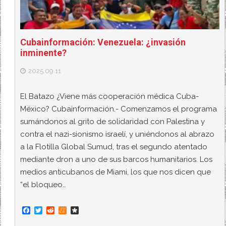
Cubainformación: Venezuela: ¿invasión
inminente?
2025.09.11
El Batazo ¿Viene más cooperación médica Cuba-
México? Cubainformación.- Comenzamos el programa
sumándonos al grito de solidaridad con Palestina y
contra el nazi-sionismo israelí, y uniéndonos al abrazo
a la Flotilla Global Sumud, tras el segundo atentado
mediante dron a uno de sus barcos humanitarios. Los
medios anticubanos de Miami, los que nos dicen que
“el bloqueo…
F
T
R
M
D
a
w
e
e
i