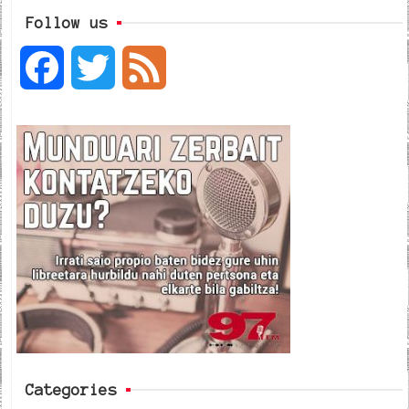
Follow us
F
T
F
a
w
e
c
i
e
e
t
d
b
t
o
e
o
r
k
Categories