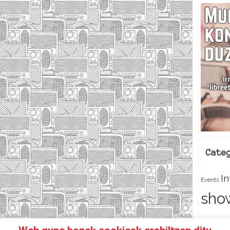
Cate
I
Events
sho