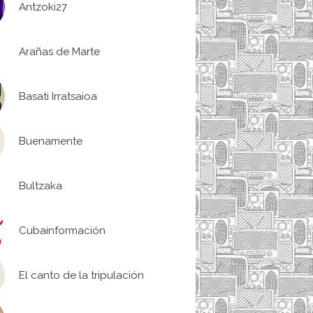
Antzoki27
Arañas de Marte
Basati Irratsaioa
Buenamente
Bultzaka
Cubainformación
El canto de la tripulación