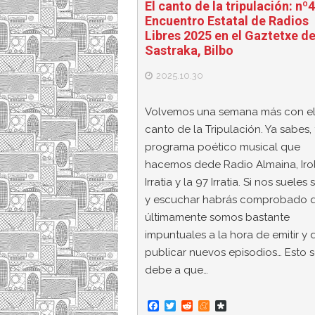
El canto de la tripulación: nº
Encuentro Estatal de Radios
Libres 2025 en el Gaztetxe d
Sastraka, Bilbo
2025.10.30
Volvemos una semana más con e
canto de la Tripulación. Ya sabes, 
programa poético musical que
hacemos dede Radio Almaina, Iro
Irratia y la 97 Irratia. Si nos sueles 
y escuchar habrás comprobado 
últimamente somos bastante
impuntuales a la hora de emitir y 
publicar nuevos episodios… Esto 
debe a que…
F
T
R
M
D