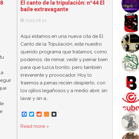
48
El canto de la tripulación: nº44 El
baile extravagante
e
2025.08.21
Aquí estamos en una nueva cita de El
Canto de la Tripulación, este nuestro
l
querido programa que tratamos, como
tu
podemos, de mimar, vestir y peinar bien
para que luzca bonito, pero también
la
irreverente y provocador. Hoy lo
seguir
traemos a penas recién despierto, con
que
los ojillos legañosos y a medio abrir, sin
lavar y sin a…
de
se
F
T
R
M
D
a
w
e
e
i
c
i
d
n
a
Read more »
e
t
d
e
s
b
t
i
a
p
o
e
t
m
o