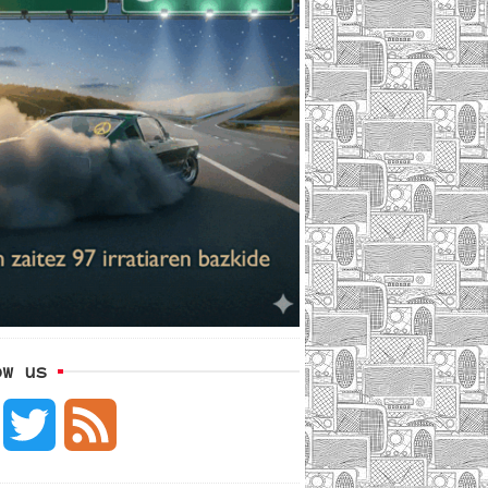
ow us
F
T
F
a
w
e