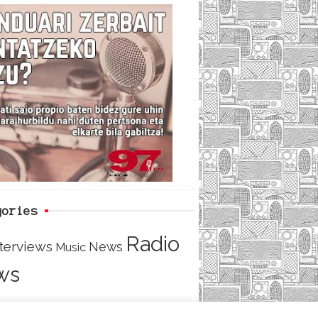
c
i
e
e
t
d
b
t
o
e
o
r
k
gories
Radio
nterviews
News
Music
ws