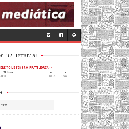
en 97 Irratia!
ERE TO LISTEN 97.0 IRRATI LIBREA
>>
: Offline
dhill
18:00 - 19:00
ch