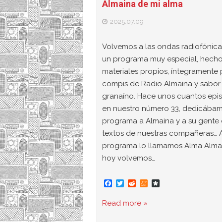
Almaina de mi alma
2025.07.09
Volvemos a las ondas radiofónic
un programa muy especial, hech
materiales propios, íntegramente 
compis de Radio Almaina y sabor
granaíno. Hace unos cuantos epis
en nuestro número 33, dedicábam
programa a Almaina y a su gente
textos de nuestras compañeras… 
programa lo llamamos Alma Almai
hoy volvemos…
F
T
R
M
D
a
w
e
e
i
c
i
d
n
a
Read more »
e
t
d
e
s
b
t
i
a
p