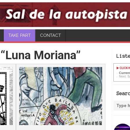
CONTACT
 “Luna Moriana”
List
CLICK H
Current
Next: Sa
Sear