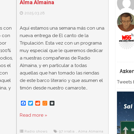
Alma Almaina
2025.03.28
as con
Aquí estamos una semana más con una
o con
nueva entrega de El canto de la
por
Tripulación. Esta vez con un programa
 100%
muy especial que le queremos dedicar
odios,
a nuestras compañeras de Radio
os el
Almaina, y en particular a todas
Azke
 con
aquellas que han tomado las riendas
Aquel
de este barco literario y que asumen el
Tweets b
na, y
timón desde nuestro camarote…
F
T
R
M
D
a
w
e
e
i
c
i
d
n
a
Read more »
e
t
d
e
s
b
t
i
a
p
o
e
t
m
o
o
r
e
r
Radio shows
97 irratia
,
Alma Almaina