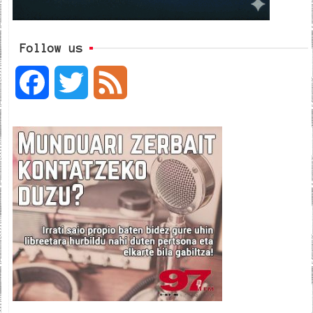
Follow us
F
T
F
a
w
e
c
i
e
e
t
d
b
t
o
e
o
r