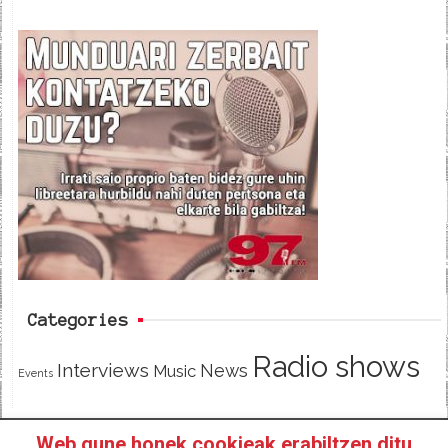
a
w
e
c
i
e
e
t
d
b
t
o
e
o
r
k
Categories
Radio shows
Interviews
News
Music
Events
Web gune honek cookieak erabiltzen ditu