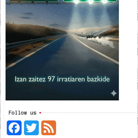
Follow us
F
T
F