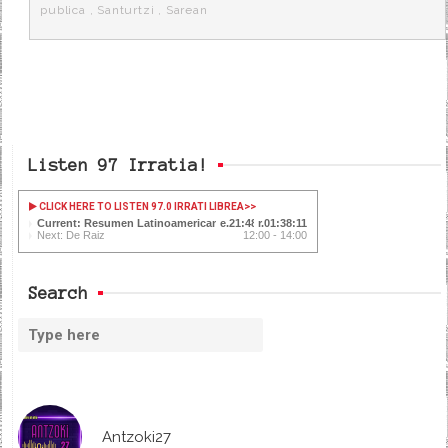
publica
,
Santurtzi
,
Sarean
Listen 97 Irratia!
CLICK HERE TO LISTEN 97.0 IRRATI LIBREA
>>
Current: Resumen Latinoamericano
21:49
01:38:10
Next: De Raiz
12:00 - 14:00
Search
Antzoki27