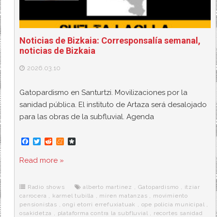
Noticias de Bizkaia: Corresponsalía semanal,
noticias de Bizkaia
2026.03.10
Gatopardismo en Santurtzi. Movilizaciones por la
sanidad pública. El instituto de Artaza será desalojado
para las obras de la subfluvial. Agenda
F
T
R
M
D
a
w
e
e
i
c
i
d
n
a
Read more »
e
t
d
e
s
b
t
i
a
p
o
e
t
m
o
o
r
e
r
Radio shows
alberto martinez
,
Gatopardismo
,
itziar
k
a
carrocera
,
karmel tubilla
,
miren matanzas
,
movimiento
pensionistas
,
ongi etorri errefuxiatuak
,
ope policia municipal
,
osakidetza
,
plataforma contra la subfluvial
,
recortes sanidad