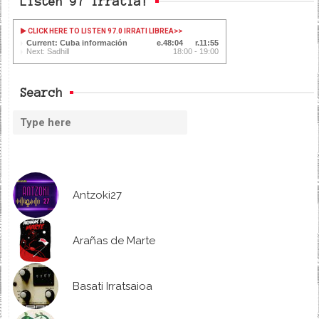
Listen 97 Irratia!
CLICK HERE TO LISTEN 97.0 IRRATI LIBREA
>>
Current: Cuba información
48:04
11:55
Next: Sadhill
18:00 - 19:00
Search
Antzoki27
Arañas de Marte
Basati Irratsaioa