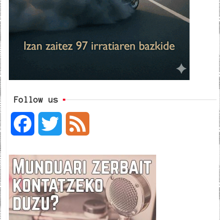
Follow us
F
T
F
a
w
e
c
i
e
e
t
d
b
t