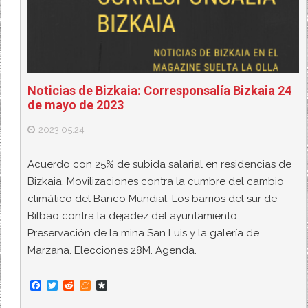
Noticias de Bizkaia: Corresponsalía Bizkaia 24
de mayo de 2023
2023.05.24
Acuerdo con 25% de subida salarial en residencias de
Bizkaia. Movilizaciones contra la cumbre del cambio
climático del Banco Mundial. Los barrios del sur de
Bilbao contra la dejadez del ayuntamiento.
Preservación de la mina San Luis y la galería de
Marzana. Elecciones 28M. Agenda.
F
T
R
M
D
a
w
e
e
i
c
i
d
n
a