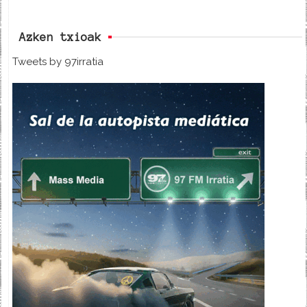
Azken txioak
Tweets by 97irratia