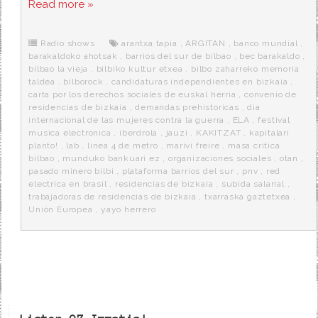
Read more »
e
t
d
e
s
b
t
i
a
p
o
e
t
m
o
o
r
e
r
Radio shows
arantxa tapia
,
ARGITAN
,
banco mundial
,
k
a
barakaldoko ahotsak
,
barrios del sur de bilbao
,
bec barakaldo
,
bilbao la vieja
,
bilbiko kultur etxea
,
bilbo zaharreko memoria
taldea
,
bilborock
,
candidaturas independientes en bizkaia
,
carta por los derechos sociales de euskal herria
,
convenio de
residencias de bizkaia
,
demandas prehistoricas
,
dia
internacional de las mujeres contra la guerra
,
ELA
,
festival
musica electronica
,
iberdrola
,
jauzi
,
KAKITZAT
,
kapitalari
planto!
,
lab
,
linea 4 de metro
,
marivi freire
,
masa critica
bilbao
,
munduko bankuari ez
,
organizaciones sociales
,
otan
,
pasado minero bilbi
,
plataforma barrios del sur
,
pnv
,
red
electrica en brasil
,
residencias de bizkaia
,
subida salarial
,
trabajadoras de residencias de bizkaia
,
txarraska gaztetxea
,
Unión Europea
,
yayo herrero