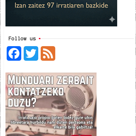
Follow us
F
T
F
a
w
e
c
i
e
e
t
d
b
t
o
e