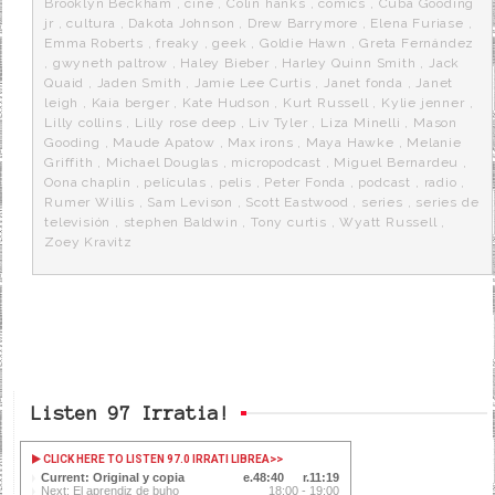
Brooklyn Beckham
,
cine
,
Colin hanks
,
comics
,
Cuba Gooding
jr
,
cultura
,
Dakota Johnson
,
Drew Barrymore
,
Elena Furiase
,
Emma Roberts
,
freaky
,
geek
,
Goldie Hawn
,
Greta Fernández
,
gwyneth paltrow
,
Haley Bieber
,
Harley Quinn Smith
,
Jack
Quaid
,
Jaden Smith
,
Jamie Lee Curtis
,
Janet fonda
,
Janet
leigh
,
Kaia berger
,
Kate Hudson
,
Kurt Russell
,
Kylie jenner
,
Lilly collins
,
Lilly rose deep
,
Liv Tyler
,
Liza Minelli
,
Mason
Gooding
,
Maude Apatow
,
Max irons
,
Maya Hawke
,
Melanie
Griffith
,
Michael Douglas
,
micropodcast
,
Miguel Bernardeu
,
Oona chaplin
,
películas
,
pelis
,
Peter Fonda
,
podcast
,
radio
,
Rumer Willis
,
Sam Levison
,
Scott Eastwood
,
series
,
series de
televisión
,
stephen Baldwin
,
Tony curtis
,
Wyatt Russell
,
Zoey Kravitz
Listen 97 Irratia!
CLICK HERE TO LISTEN 97.0 IRRATI LIBREA
>>
Current: Original y copia
48:41
11:18
Next: El aprendiz de buho
18:00 - 19:00