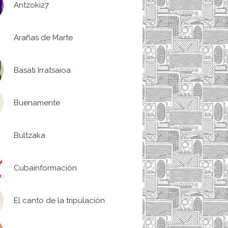
Antzoki27
Arañas de Marte
Basati Irratsaioa
Buenamente
Bultzaka
Cubainformación
El canto de la tripulación