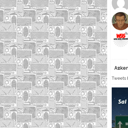
Azke
Tweets b