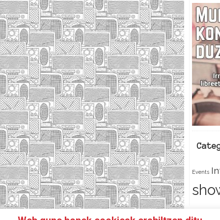
Cate
I
Events
sho