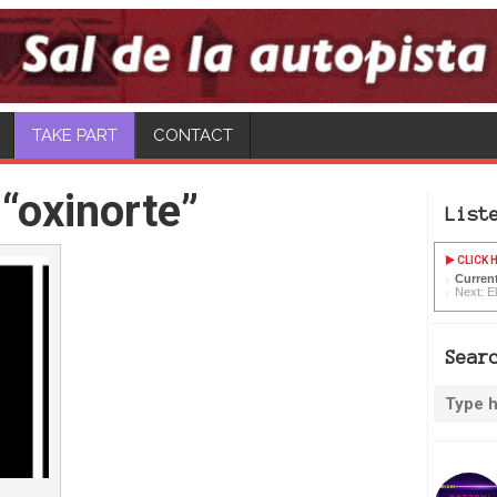
TAKE PART
CONTACT
“oxinorte”
List
CLICK H
Current
Next: E
Sear