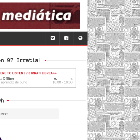
en 97 Irratia!
ERE TO LISTEN 97.0 IRRATI LIBREA
>>
: Offline
l aprendiz de buho
18:00 - 19:00
ch