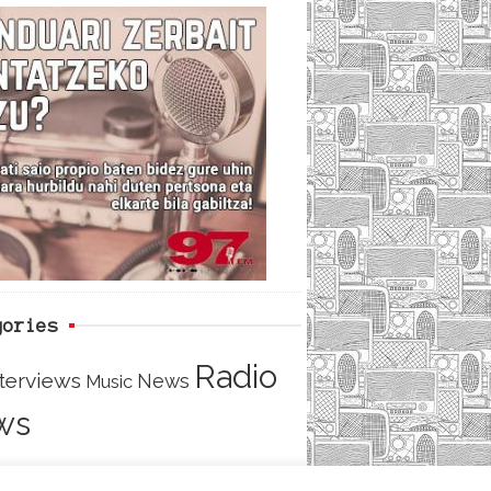
c
i
e
e
t
d
b
t
o
e
o
r
k
gories
Radio
nterviews
News
Music
ws