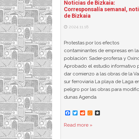
Noticias de Bizkaia:
Corresponsalía semanal, noti
de Bizkaia
2024.11.18
Protestas por los efectos
contaminantes de empresas en la
población: Sader-profersa y Oxin
Aprobado el estudio informativo 
dar comienzo a las obras de la Va
sur ferroviaria La playa de Laga e
peligro por las obras para modific
dunas Agenda
F
T
R
M
D
a
w
e
e
i
c
i
d
n
a
Read more »
e
t
d
e
s
b
t
i
a
p
o
e
t
m
o