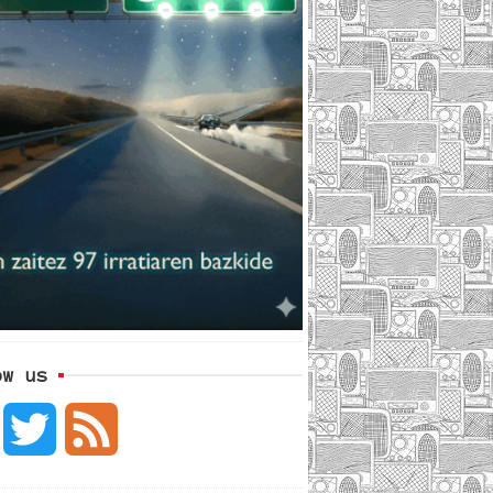
ow us
F
T
F
a
w
e