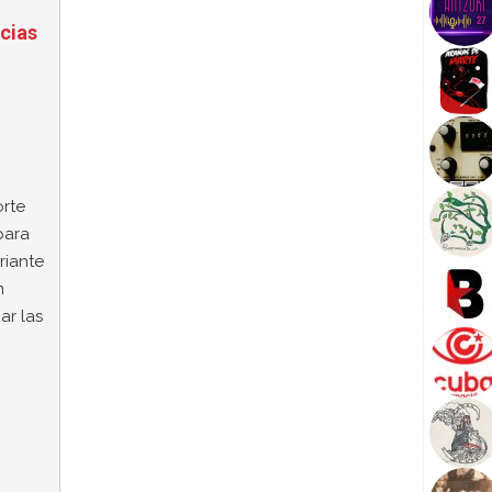
cias
orte
para
riante
n
ar las