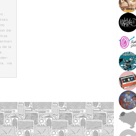
os
,
esas
rno
ion de
stiza
anmari
 de la
a
,
ader-
ia
,
via