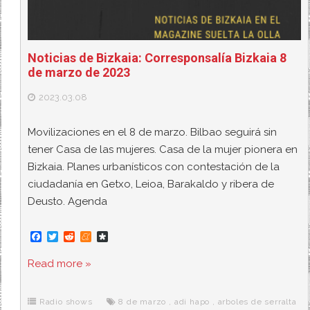
Noticias de Bizkaia: Corresponsalía Bizkaia 8
de marzo de 2023
2023.03.08
Movilizaciones en el 8 de marzo. Bilbao seguirá sin
tener Casa de las mujeres. Casa de la mujer pionera en
Bizkaia. Planes urbanísticos con contestación de la
ciudadanía en Getxo, Leioa, Barakaldo y ribera de
Deusto. Agenda
F
T
R
M
D
a
w
e
e
i
c
i
d
n
a
Read more »
e
t
d
e
s
b
t
i
a
p
o
e
t
m
o
o
r
e
r
Radio shows
8 de marzo
,
adi hapo
,
arboles de serralta