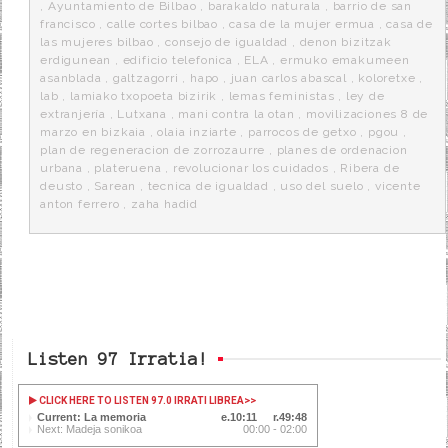
k
a
,
Ayuntamiento de Bilbao
,
barakaldo naturala
,
barrio de san
francisco
,
calle cortes bilbao
,
casa de la mujer ermua
,
casa de
las mujeres bilbao
,
consejo de igualdad
,
denon bizitzak
erdigunean
,
edificio telefonica
,
ELA
,
ermuko emakumeen
asanblada
,
galtzagorri
,
hapo
,
juan carlos abascal
,
koloretxe
,
lab
,
lamiako txopoeta bizirik
,
lemas feministas
,
ley de
extranjería
,
Lutxana
,
mani contra la otan
,
movilizaciones 8 de
marzo en bizkaia
,
olaia inziarte
,
parrocos de getxo
,
pgou
,
plan de regeneracion de zorrozaurre
,
planes de ordenacion
urbana
,
plateruena
,
revolucionar los cuidados
,
Ribera de
deusto
,
Sarean
,
tecnica de igualdad
,
uso del suelo
,
vicente
anton ferrero
,
zaha hadid
Listen 97 Irratia!
CLICK HERE TO LISTEN 97.0 IRRATI LIBREA
>>
Current: La memoria
10:11
49:48
Next: Madeja sonikoa
00:00 - 02:00