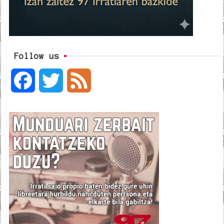
Follow us
F
T
F
a
w
e
c
i
e
e
t
d
b
t
o
e