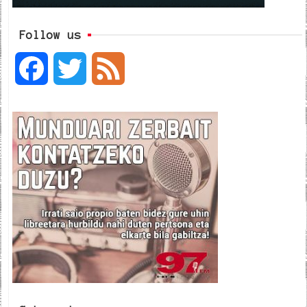
Follow us
F
T
F
a
w
e
c
i
e
e
t
d
b
t
o
e
o
r
k