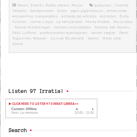
o
e
t
m
o
o
r
e
r
News
,
Events
,
Radio shows
,
Music
aplausos
,
Concha
k
a
Velasco
,
decepciones
,
divas
,
egos gigantescos
,
emociones
,
encuentros inesperados
,
entrada de artistas
,
estrellas
,
Evita
,
función
,
Jamie Lloyd
,
La tempestad
,
Marta Ribera
,
Musicales
,
Nicole Scherzinger
,
noches inolvidables
,
Paloma San Basilio
,
Patti LuPone
,
profesionales ejemplares
,
rachel zegler
,
Rent
,
Sigourney Weaver
,
Sunset Boulevard
,
teatro
,
West side
storie
Listen 97 Irratia!
CLICK HERE TO LISTEN 97.0 IRRATI LIBREA
>>
Current: Offline
Next: La memoria
10:00 - 11:00
Search