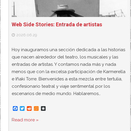
Web Side Stories: Entrada de artistas
2026.06.29
Hoy inauguramos una sección dedicada a las historias
que nacen alrededor del teatro, los musicales y las
entradas de artistas. Y contamos nada más y nada
menos que con la excelsa participación de Karmerella
e Iñaki Torre. Bienvenides a esta mezcla entre tertulia,
confesionario teatral y viaje sentimental por los
escenarios de medio mundo. Hablaremos…
F
T
R
M
D
a
w
e
e
i
c
i
d
n
a
Read more »
e
t
d
e
s
b
t
i
a
p