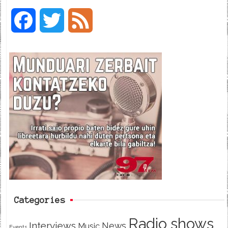
F
T
F
a
w
e
c
i
e
e
t
d
b
t
o
e
o
r
k
Categories
Radio shows
Interviews
News
Music
Events