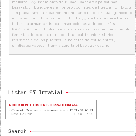
k
a
mallorca
,
Ayuntamiento de Bilbao
,
banderas palestinas
,
Barakaldo
,
bunqueres en bilbao
,
comites de huelga
,
EH Bildu
,
el pradalismo
,
empadronamiento en bilbao
,
ermua
,
genocidio
en palestina
,
global summud flotilla
,
gure haurrak ere badira
,
industria armamentistica
,
inscripciones antropomorfas
,
KAKITZAT
,
manifestaciones historicas en bizkaia
,
movimiento
feminista bilbao
,
paro 15 octubre
,
patrimonio historico
,
resistencia de los pueblos
,
sindicatos de estudiantes
,
sindicatos vascos
,
tranvia algorta bilbao
,
zorroaurre
Listen 97 Irratia!
CLICK HERE TO LISTEN 97.0 IRRATI LIBREA
>>
Current: Resumen Latinoamericano
19:39
01:40:20
Next: De Raiz
12:00 - 14:00
Search