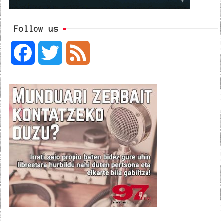
Follow us
F
T
F
a
w
e
c
i
e
e
t
d
b
t
o
e
o
r
k