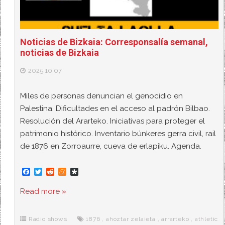
Noticias de Bizkaia: Corresponsalía semanal,
noticias de Bizkaia
2025.10.07
Miles de personas denuncian el genocidio en
Palestina. Dificultades en el acceso al padrón Bilbao.
Resolución del Ararteko. Iniciativas para proteger el
patrimonio histórico. Inventario búnkeres gerra civil, rail
de 1876 en Zorroaurre, cueva de erlapiku. Agenda.
F
T
R
M
D
a
w
e
e
i
c
i
d
n
a
Read more »
e
t
d
e
s
b
t
i
a
p
o
e
t
m
o
o
r
e
r
Radio shows
1876
,
ahoztar zelaieta
,
arrarteko
,
athletic