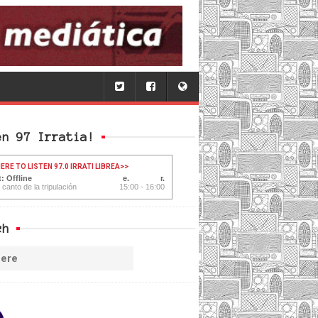
en 97 Irratia!
ERE TO LISTEN 97.0 IRRATI LIBREA
>>
: Offline
 canto de la tripulación
15:00 - 16:00
ch