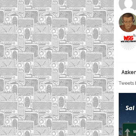
Azke
Tweets b