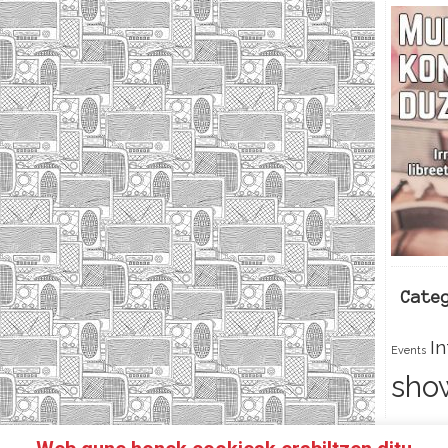
Cate
I
Events
sho