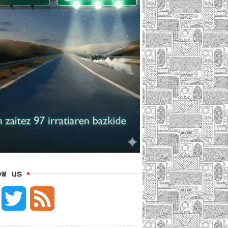
ow us
F
T
F
a
w
e