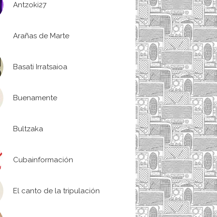
Antzoki27
Arañas de Marte
Basati Irratsaioa
Buenamente
Bultzaka
Cubainformación
El canto de la tripulación