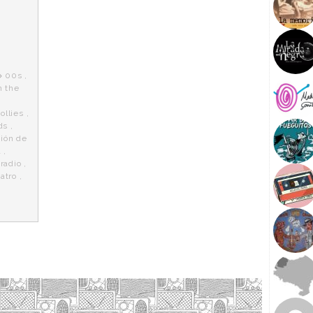
00s
,
n the
ollies
,
ds
,
ión de
l
,
,
radio
,
eatro
,