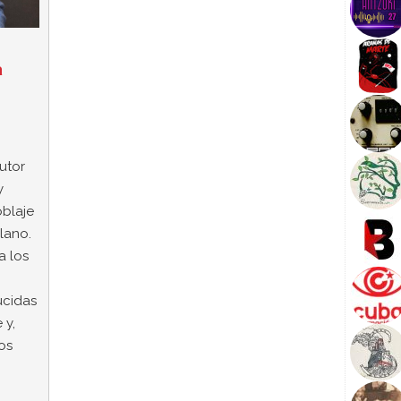
a
utor
y
blaje
lano.
a los
ucidas
 y,
os