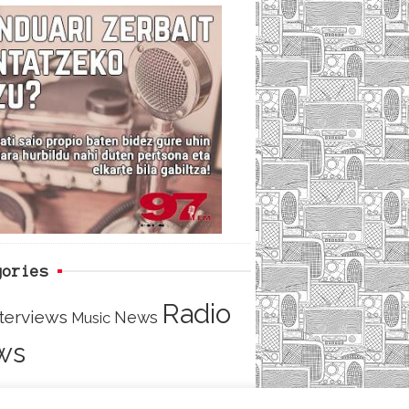
c
i
e
e
t
d
b
t
o
e
o
r
k
gories
Radio
nterviews
News
Music
ws