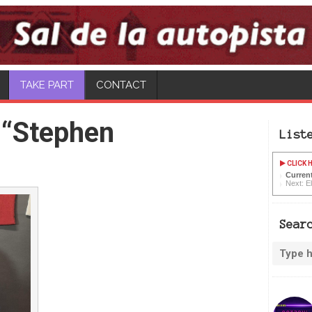
CONTACT
 “Stephen
List
CLICK H
Current
Next: El
Sear