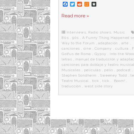
F
T
R
M
D
a
w
e
e
i
c
i
d
n
a
Read more »
e
t
d
e
s
b
t
i
a
p
o
e
t
m
o
o
r
e
r
Interviews
,
Radio shows
,
Music
k
a
80s
,
90s
,
A Funny Thing Happened o
Way to the Forum
,
adaptación
,
arte
,
canciones
,
cine
,
Company
,
cultura
,
F
Golfus de Roma
,
Gypsy
,
Into the Woo
letras
,
manual de traducción y adaptac
canciones para doblaje y teatro musica
Musicales
,
películas
,
pelis
,
podcast
Stephen Sondheim
,
Sweeney Todd
,
t
Teatro Musical
,
tick
,
tick... Boom!
,
traducción
,
west side story