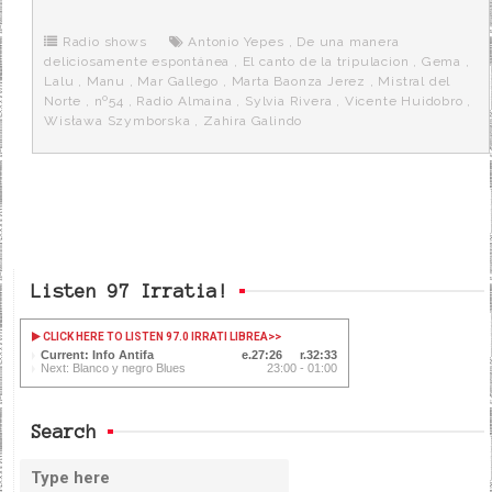
b
t
i
a
p
o
e
t
m
o
o
r
e
r
Radio shows
Antonio Yepes
,
De una manera
k
a
deliciosamente espontánea
,
El canto de la tripulacion
,
Gema
,
Lalu
,
Manu
,
Mar Gallego
,
Marta Baonza Jerez
,
Mistral del
Norte
,
nº54
,
Radio Almaina
,
Sylvia Rivera
,
Vicente Huidobro
,
Wisława Szymborska
,
Zahira Galindo
Listen 97 Irratia!
CLICK HERE TO LISTEN 97.0 IRRATI LIBREA
>>
Current: Info Antifa
27:27
32:32
Next: Blanco y negro Blues
23:00 - 01:00
Search