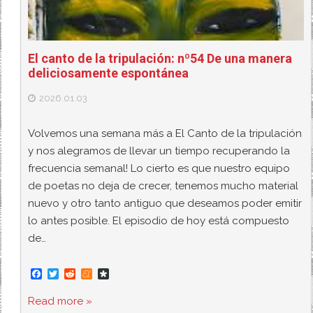
El canto de la tripulación: nº54 De una manera
deliciosamente espontánea
2026.01.03
Volvemos una semana más a El Canto de la tripulación
y nos alegramos de llevar un tiempo recuperando la
frecuencia semanal! Lo cierto es que nuestro equipo
de poetas no deja de crecer, tenemos mucho material
nuevo y otro tanto antiguo que deseamos poder emitir
lo antes posible. El episodio de hoy está compuesto
de…
F
T
R
M
D
a
w
e
e
i
c
i
d
n
a
Read more »
e
t
d
e
s