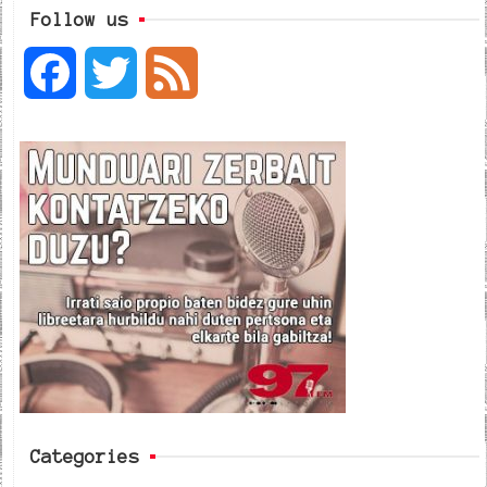
Follow us
F
T
F
a
w
e
c
i
e
e
t
d
b
t
o
e
o
r
k
Categories