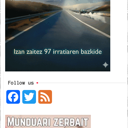
Follow us
F
T
F
a
w
e
c
i
e