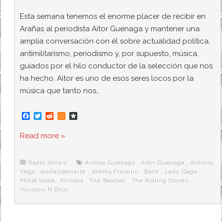
Esta semana tenemos el enorme placer de recibir en
Arañas al periodista Aitor Guenaga y mantener una
amplia conversación con él sobre actualidad política,
antimilitarismo, periodismo y, por supuesto, música,
guiados por el hilo conductor de la selección que nos
ha hecho. Aitor es uno de esos seres locos por la
música que tanto nos…
F
T
R
M
D
a
w
e
e
i
c
i
d
n
a
Read more »
e
t
d
e
s
b
t
i
a
p
o
e
t
m
o
o
r
e
r
Radio shows
Ainhoa Guenaga
,
Aitor Guenaga
,
Antonio
k
a
Vega
,
arañasdemarte
,
Aretha Franklin
,
Bach
,
Lady Gaga
,
Mikel laboa
,
Nirvana
,
The Beatles
,
The Rolling Stones
,
Youssou N`Dour