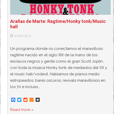
Arañas de Marte: Ragtime/Honky tonk/Music
hall
2026.05.11
Un programa donde os conectamos el maravilloso
ragtime nacido en el siglo XIX de la mano de los
esclavos negros y gente como el gran Scott Joplin,
con toda la música Honky tonk de mediados del XX y
el music hall/vodevil. Hablamos de pianos medio
estropeados, bares oscuros, revivals maravillosos en
los 70 e incluso…
F
T
R
M
D
a
w
e
e
i
c
i
d
n
a
Read more »
e
t
d
e
s