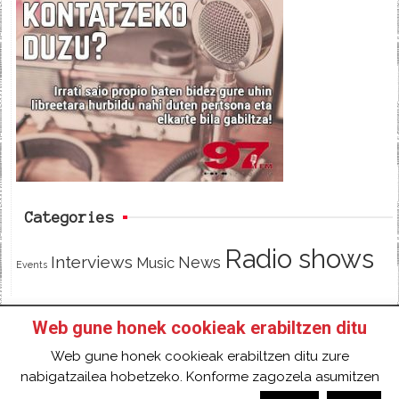
e
t
d
b
t
o
e
o
r
k
Categories
Radio shows
Interviews
News
Music
Events
Web gune honek cookieak erabiltzen ditu
HOME
HAZTE SOCI@ DE 97FM IRRATIA
Web gune honek cookieak erabiltzen ditu zure
FACEBOOK
TWITTER
CONTACT
LOGIN
nabigatzailea hobetzeko. Konforme zagozela asumitzen