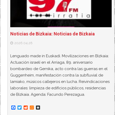
Noticias de Bizkaia: Noticias de Bizkaia
2026.04.28
Lenguado made in Euskadi. Movilizaciones en Bizkaia:
Actuación israelí en el Arriaga, 89. aniversario
bombardeo de Gernika, acto contra las guerras en el
Guggenheim, manifestación contra la subfluvial de
lamiako, músicos callejeros en lucha. Reivindicaciones
laborales: limpieza de edificios públicos, residencias
de Bizkaia. Agenda: Facundo Perezagua.
F
T
R
M
D
a
w
e
e
i