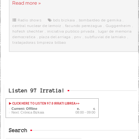
c
i
d
n
a
Read more »
e
t
d
e
s
b
t
i
a
p
o
e
t
m
o
o
r
e
r
Radio shows
bds bizkaia
,
bombardeo de gernika
,
k
a
central nuclear de lemoiz
,
facundo perezagua
,
Guggenheim
,
hofesh shechter
,
iniciativa publico privada
,
lugar de memoria
democratica
,
plaza del arriaga
,
pnv
,
subfluvial de lamiako
,
trabajadoras limpieza bilbao
Listen 97 Irratia!
CLICK HERE TO LISTEN 97.0 IRRATI LIBREA
>>
Current: Offline
Next: Crónica Bizkaia
08:00 - 09:00
Search