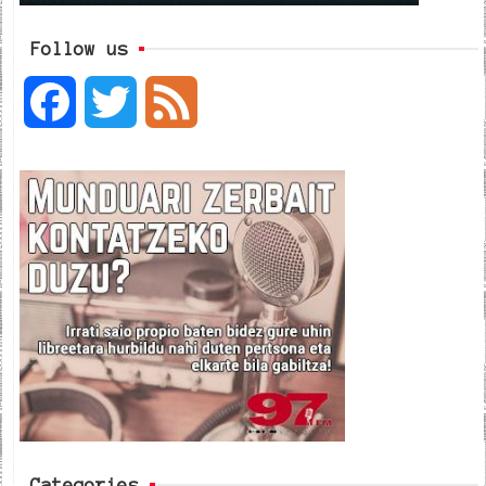
Follow us
F
T
F
a
w
e
c
i
e
e
t
d
b
t
o
e
o
r
k
Categories