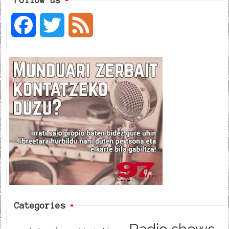
F
T
F
a
w
e
c
i
e
e
t
d
b
t
o
e
o
r
k
Categories