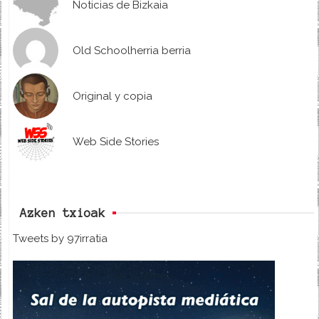
Noticias de Bizkaia
Old Schoolherria berria
Original y copia
Web Side Stories
Azken txioak
Tweets by 97irratia