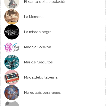
El canto de la tripulación
La Memoria
La mirada negra
Madeja Sonikoa
Mar de fueguitos
Mugaldeko taberna
No es país para viejes