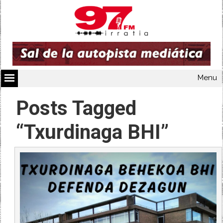
Menu
Posts Tagged
“Txurdinaga BHI”