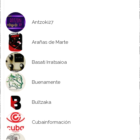
Antzoki27
Arañas de Marte
Basati Irratsaioa
Buenamente
Bultzaka
Cubainformación