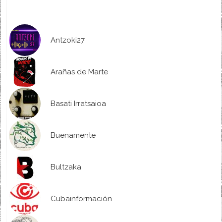
Antzoki27
Arañas de Marte
Basati Irratsaioa
Buenamente
Bultzaka
Cubainformación