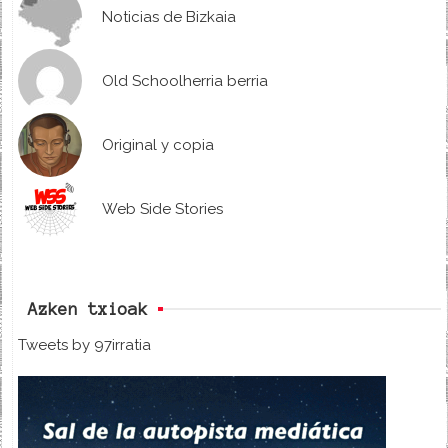
Noticias de Bizkaia
Old Schoolherria berria
Original y copia
Web Side Stories
Azken txioak
Tweets by 97irratia