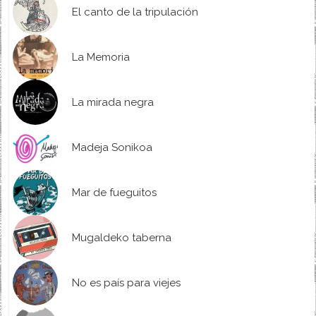
El canto de la tripulación
La Memoria
La mirada negra
Madeja Sonikoa
Mar de fueguitos
Mugaldeko taberna
No es país para viejes