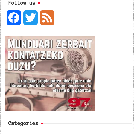
Follow us
F
T
F
a
w
e
c
i
e
e
t
d
b
t
o
e
o
r
k
Categories