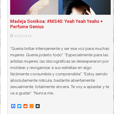
Madeja Sonikoa: #MS40: Yeah Yeah Yeahs +
Perfume Genius
2025.04.24
“Quería brillar intensamente y ser esa voz para muchas
mujeres. Quería joderlo todo”. “Especialmente para las
artistas mujeres, las discográficas se desesperaron por
moldear y reorganizar a sus estrellas en algo
fácilmente consumible y comprensible”. “Estoy siendo
absolutamente ridícula, bastante abiertamente
sexualmente, totalmente sincera. Te voy a aplastar y te
va a gustar”. “Nunca me…
F
T
R
M
D
a
w
e
e
i