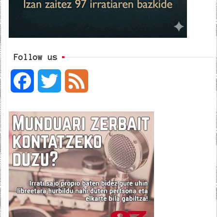
Follow us
F
T
F
a
w
e
c
i
e
e
t
d
b
t
o
e