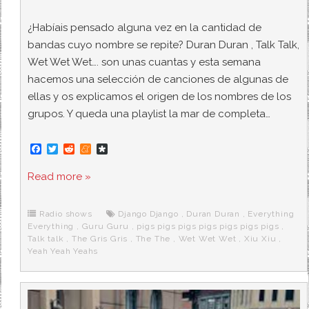
¿Habíais pensado alguna vez en la cantidad de
bandas cuyo nombre se repite? Duran Duran , Talk Talk,
Wet Wet Wet…. son unas cuantas y esta semana
hacemos una selección de canciones de algunas de
ellas y os explicamos el origen de los nombres de los
grupos. Y queda una playlist la mar de completa…
F
T
R
M
D
a
w
e
e
i
c
i
d
n
a
Read more »
e
t
d
e
s
b
t
i
a
p
o
e
t
m
o
o
r
e
r
Radio shows
Django Django
,
Duran Duran
,
Everything
k
a
Everything
,
Guru Guru
,
pigs pigs pigs pigs pigs pigs pigs
,
Talk talk
,
The Gris Gris
,
The The
,
Wet Wet Wet
,
Xiu Xiu
,
Yeah Yeah Yeahs