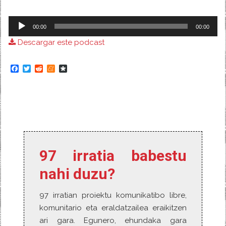
Reproductor
00:00
00:00
de
Descargar este podcast
audio
F
T
R
M
D
a
w
e
e
i
c
i
d
n
a
e
t
d
e
s
b
t
i
a
p
o
e
t
m
o
o
r
e
r
k
a
97 irratia babestu
nahi duzu?
97 irratian proiektu komunikatibo libre,
komunitario eta eraldatzailea eraikitzen
ari gara. Egunero, ehundaka gara