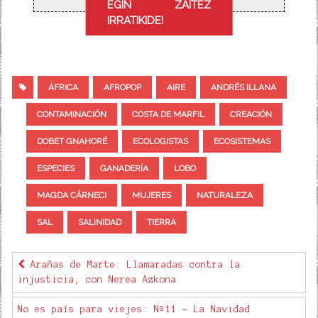
EGIN ZAITEZ
IRRATIKIDE!
ÁFRICA
AFROPOP
AIRE
ANDRÉS ILLANA
CONTAMINACIÓN
COSTA DE MARFIL
CREACIÓN
DOBET GNAHORÉ
ECOLOGISTAS
ECOSISTEMAS
ESPECIES
GANADERÍA
LOBO
MAGDA CÂRNECI
MUJERES
NATURALEZA
SAL
SALINIDAD
TIERRA
Arañas de Marte: Llamaradas contra la
injusticia, con Nerea Azkona
No es país para viejes: Nº11 - La Navidad