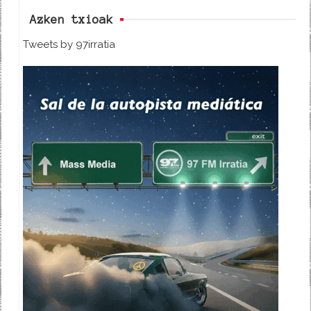
Azken txioak
Tweets by 97irratia