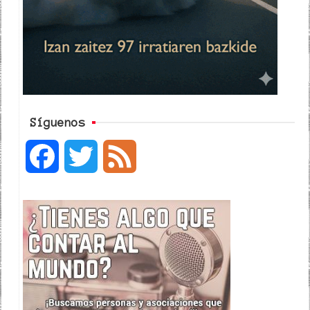
Síguenos
F
T
F
a
w
e
c
i
e
e
t
d
b
t