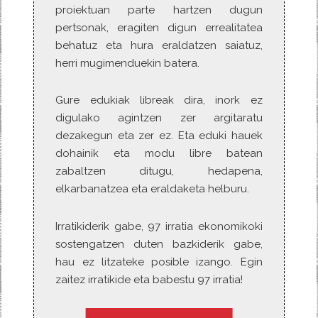
proiektuan parte hartzen dugun
pertsonak, eragiten digun errealitatea
behatuz eta hura eraldatzen saiatuz,
herri mugimenduekin batera.
Gure edukiak libreak dira, inork ez
digulako agintzen zer argitaratu
dezakegun eta zer ez. Eta eduki hauek
dohainik eta modu libre batean
zabaltzen ditugu, hedapena,
elkarbanatzea eta eraldaketa helburu.
Irratikiderik gabe, 97 irratia ekonomikoki
sostengatzen duten bazkiderik gabe,
hau ez litzateke posible izango. Egin
zaitez irratikide eta babestu 97 irratia!