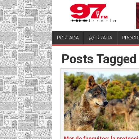
PORTADA
97 IRRATIA
PROGR
Posts Tagged 
Mar de fueguitos: la protecc