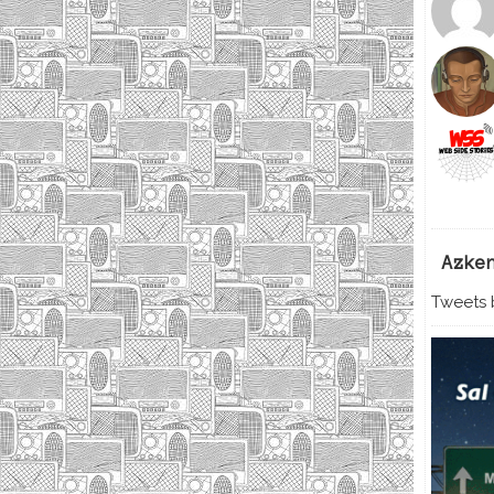
Azke
Tweets b