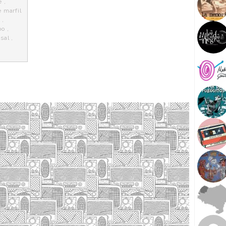
e
,
 marfil
s
,
bo
,
,
sal
,