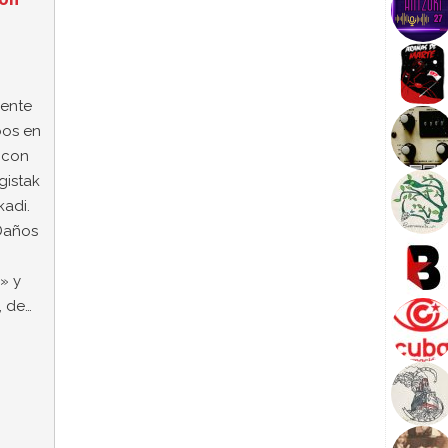
iente
bos en
 con
gistak
adi.
Daños
» y
 de…