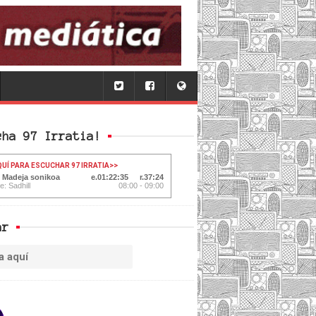
cha 97 Irratia!
QUÍ PARA ESCUCHAR 97 IRRATIA
>>
: Madeja sonikoa
01:22:35
37:24
e: Sadhill
08:00 - 09:00
ar