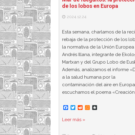
de los lobos en Europa
2024.12.24
Esta semana, charlamos de la rec
rebaja de la protección de los lo
la normativa de la Unión Europea
Andrés Illana, integrante de Ekolo
Martxan y del Grupo Lobo de Eusk
Además, analizamos el informe «
a la salud humana por la
contaminación del aire en Europa
escuchamos el poema «Creación,
F
T
R
M
D
a
w
e
e
i
c
i
d
n
a
Leer más »
e
t
d
e
s
b
t
i
a
p
o
e
t
m
o