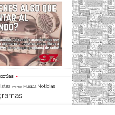
c
i
e
e
t
d
b
t
o
e
o
r
k
gorías
istas
Noticias
Musica
Eventos
gramas
ACCESO