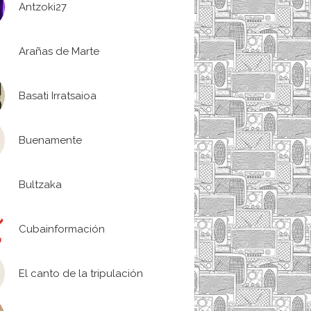
Antzoki27
Arañas de Marte
Basati Irratsaioa
Buenamente
Bultzaka
Cubainformación
El canto de la tripulación