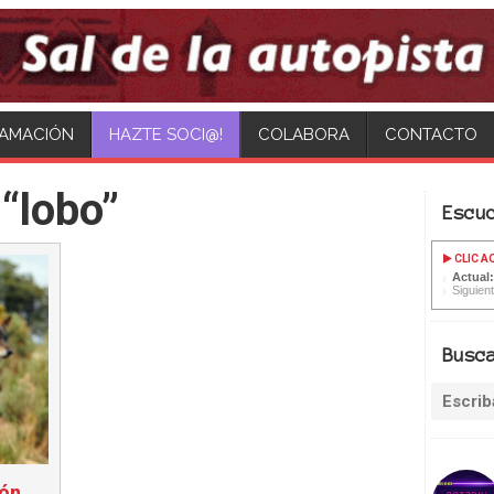
AMACIÓN
COLABORA
CONTACTO
“lobo”
Escu
CLIC A
Actual
Siguient
Busc
ión