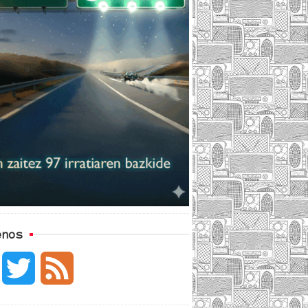
enos
F
T
F
a
w
e