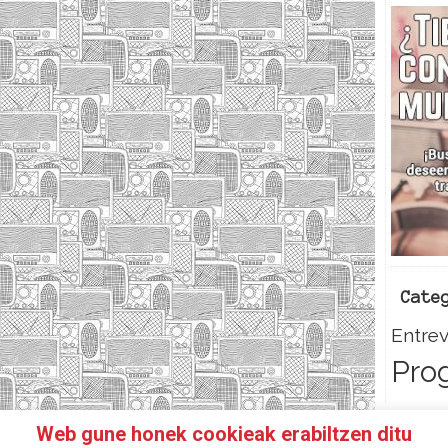
Cate
Entrev
Pro
Web gune honek cookieak erabiltzen ditu
HAZTE SOCI@!
FACEBOOK
TWITTER
CONTACTO