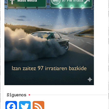
Síguenos
F
T
F