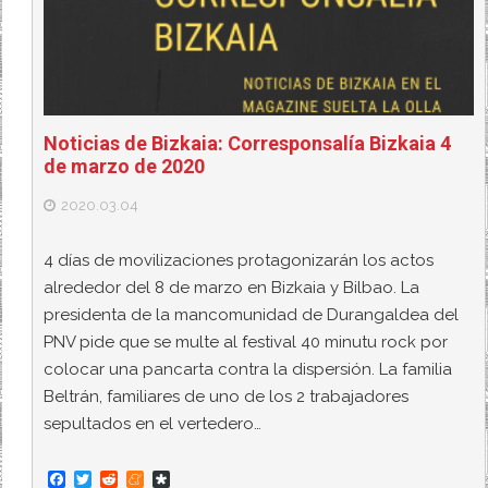
Noticias de Bizkaia: Corresponsalía Bizkaia 4
de marzo de 2020
2020.03.04
4 días de movilizaciones protagonizarán los actos
alrededor del 8 de marzo en Bizkaia y Bilbao. La
presidenta de la mancomunidad de Durangaldea del
PNV pide que se multe al festival 40 minutu rock por
colocar una pancarta contra la dispersión. La familia
Beltrán, familiares de uno de los 2 trabajadores
sepultados en el vertedero…
F
T
R
M
D