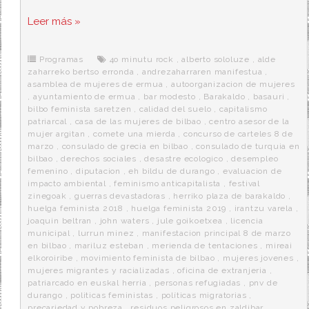
a
w
e
e
i
c
i
d
n
a
Leer más »
e
t
d
e
s
b
t
i
a
p
o
e
t
m
o
o
r
e
r
Programas
4o minutu rock
,
alberto sololuze
,
alde
k
a
zaharreko bertso erronda
,
andrezaharraren manifestua
,
asamblea de mujeres de ermua
,
autoorganizacion de mujeres
,
ayuntamiento de ermua
,
bar modesto
,
Barakaldo
,
basauri
,
bilbo feminista saretzen
,
calidad del suelo
,
capitalismo
patriarcal
,
casa de las mujeres de bilbao
,
centro asesor de la
mujer argitan
,
comete una mierda
,
concurso de carteles 8 de
marzo
,
consulado de grecia en bilbao
,
consulado de turquia en
bilbao
,
derechos sociales
,
desastre ecologico
,
desempleo
femenino
,
diputacion
,
eh bildu de durango
,
evaluacion de
impacto ambiental
,
feminismo anticapitalista
,
festival
zinegoak
,
guerras devastadoras
,
herriko plaza de barakaldo
,
huelga feminista 2018
,
huelga feminista 2019
,
irantzu varela
,
joaquin beltran
,
john waters
,
jule goikoetxea
,
licencia
municipal
,
lurrun minez
,
manifestacion principal 8 de marzo
en bilbao
,
mariluz esteban
,
merienda de tentaciones
,
mireai
elkoroiribe
,
movimiento feminista de bilbao
,
mujeres jovenes
,
mujeres migrantes y racializadas
,
oficina de extranjeria
,
patriarcado en euskal herria
,
personas refugiadas
,
pnv de
durango
,
politicas feministas
,
políticas migratorias
,
precariedad y pobreza
,
residuos peligrosos en zaldibar
,