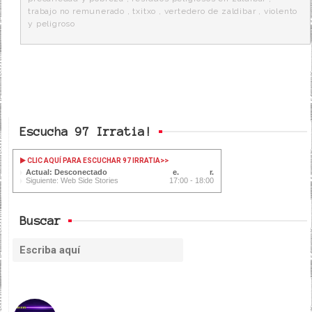
trabajo no remunerado
,
txitxo
,
vertedero de zaldibar
,
violento
y peligroso
Escucha 97 Irratia!
CLIC AQUÍ PARA ESCUCHAR 97 IRRATIA
>>
Actual: Desconectado
Siguiente: Web Side Stories
17:00 - 18:00
Buscar