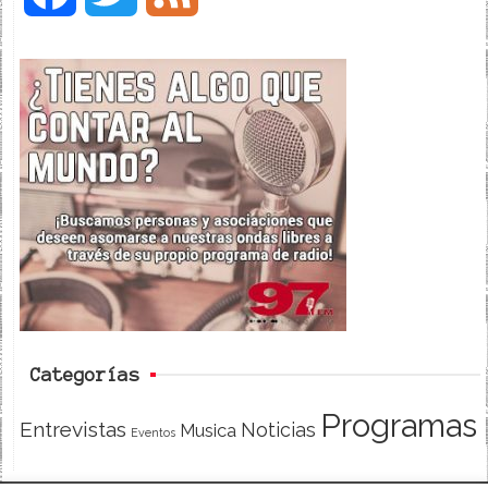
a
w
e
c
i
e
e
t
d
b
t
o
e
o
r
k
Categorías
Programas
Entrevistas
Noticias
Musica
Eventos