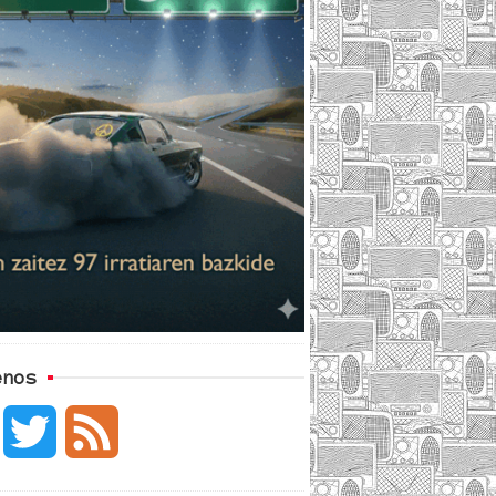
enos
F
T
F
a
w
e