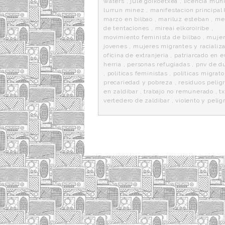
waters
,
jule goikoetxea
,
licencia muni
lurrun minez
,
manifestacion principal
marzo en bilbao
,
mariluz esteban
,
me
de tentaciones
,
mireai elkoroiribe
,
movimiento feminista de bilbao
,
muje
jovenes
,
mujeres migrantes y racializ
oficina de extranjeria
,
patriarcado en 
herria
,
personas refugiadas
,
pnv de d
,
politicas feministas
,
políticas migrato
precariedad y pobreza
,
residuos pelig
en zaldibar
,
trabajo no remunerado
,
tx
vertedero de zaldibar
,
violento y pelig