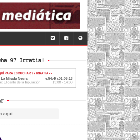
cha 97 Irratia!
QUÍ PARA ESCUCHAR 97 IRRATIA
>>
: La Mirada Negra
54:47
01:05:12
e: El canto de la tripulación
13:00 - 14:00
ar