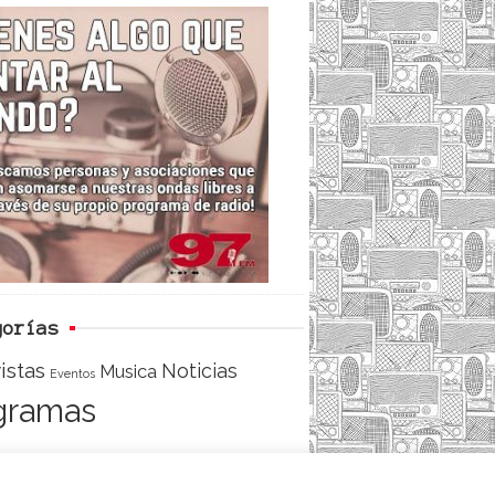
c
i
e
e
t
d
b
t
o
e
o
r
k
gorías
istas
Noticias
Musica
Eventos
gramas
ACCESO