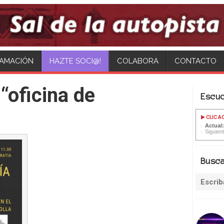
AMACIÓN
HAZTE SOCI@!
COLABORA
CONTACTO
“oficina de
Escu
CLIC A
Actual
Siguient
Busc