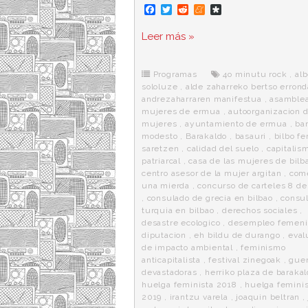
F
T
R
M
D
a
w
e
e
i
c
i
d
n
a
Leer más »
e
t
d
e
s
b
t
i
a
p
o
e
t
m
o
o
r
e
r
Programas
4o minutu rock
,
alb
k
a
sololuze
,
alde zaharreko bertso errond
andrezaharraren manifestua
,
asamble
mujeres de ermua
,
autoorganizacion 
mujeres
,
ayuntamiento de ermua
,
ba
modesto
,
Barakaldo
,
basauri
,
bilbo fe
saretzen
,
calidad del suelo
,
capitalis
patriarcal
,
casa de las mujeres de bilb
centro asesor de la mujer argitan
,
com
una mierda
,
concurso de carteles 8 d
,
consulado de grecia en bilbao
,
consu
turquia en bilbao
,
derechos sociales
,
desastre ecologico
,
desempleo femeni
diputacion
,
eh bildu de durango
,
eval
de impacto ambiental
,
feminismo
anticapitalista
,
festival zinegoak
,
guer
devastadoras
,
herriko plaza de baraka
huelga feminista 2018
,
huelga feminis
2019
,
irantzu varela
,
joaquin beltran
,