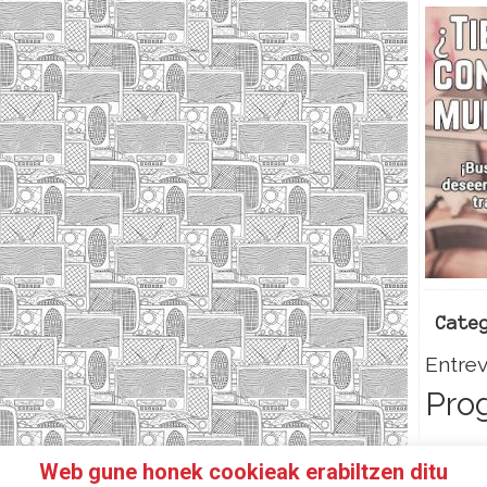
Cate
Entrev
Pro
Web gune honek cookieak erabiltzen ditu
HAZTE SOCI@!
FACEBOOK
TWITTER
CONTACTO