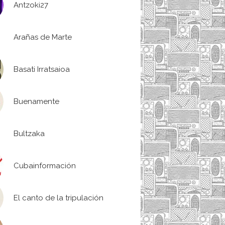
Antzoki27
Arañas de Marte
Basati Irratsaioa
Buenamente
Bultzaka
Cubainformación
El canto de la tripulación