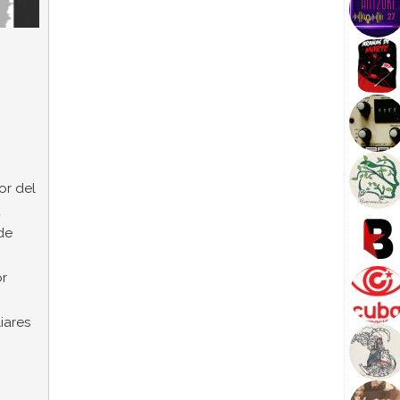
or del
a
de
or
liares