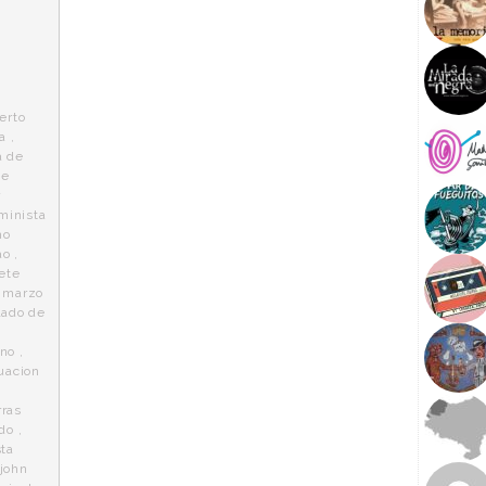
erto
a
,
a de
de
r
minista
mo
ao
,
ete
e marzo
lado de
no
,
uacion
ras
ldo
,
ta
john