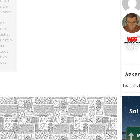
cipal
,
 8 de
rienda
res
adas
,
euskal
urango
rias
,
rosos
itxo
,
roso
Azke
Tweets b