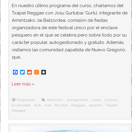
En nuestro último programa del curso, charlamos del
Txapel Reggae con Josu Gurtubai ‘Gurtu’, integrante de
Armintzako Jai Batzordea, comisión de fiestas
organizadora de este festival único por el enclave
pesquero en el que se celebra pero sobre todo por su
carácter popular, autogestionado y gratuito. Además,
visitamos las comunidad zapatista de Nuevo Gregorio,
que…
F
T
R
M
D
a
w
e
e
i
c
i
d
n
a
Leer más »
e
t
d
e
s
b
t
i
a
p
o
e
t
m
o
o
r
e
r
Programas
Armintza
,
autogestión
,
costa
,
cultura
,
k
a
diversidad
,
dub
,
mar
,
Música
,
Reggae
,
respeto
,
Txapel
Reggae