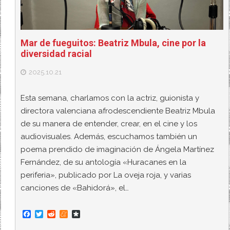
Mar de fueguitos: Beatriz Mbula, cine por la
diversidad racial
2025.10.21
Esta semana, charlamos con la actriz, guionista y
directora valenciana afrodescendiente Beatriz Mbula
de su manera de entender, crear, en el cine y los
audiovisuales. Además, escuchamos también un
poema prendido de imaginación de Ángela Martínez
Fernández, de su antología «Huracanes en la
periferia», publicado por La oveja roja, y varias
canciones de «Bahidorá», el…
F
T
R
M
D
a
w
e
e
i