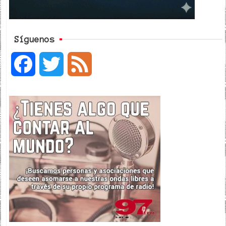
Síguenos
F
T
F
a
w
e
c
i
e
e
t
d
b
t
o
e
o
r