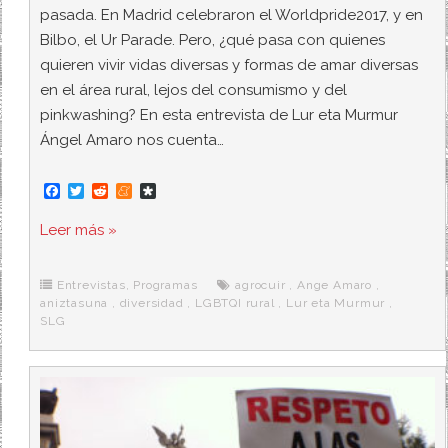
pasada. En Madrid celebraron el Worldpride2017, y en
Bilbo, el Ur Parade. Pero, ¿qué pasa con quienes
quieren vivir vidas diversas y formas de amar diversas
en el área rural, lejos del consumismo y del
pinkwashing? En esta entrevista de Lur eta Murmur
Ángel Amaro nos cuenta…
F
T
R
M
D
a
w
e
e
i
c
i
d
n
a
Leer más »
e
t
d
e
s
b
t
i
a
p
o
e
t
m
o
o
r
e
r
Entrevistas
,
Programas
agrocuir
,
Ange Amaro
,
k
a
aniztasuna
,
diversidad
,
LGBTQI rural
,
Lur eta Murmur
,
SLG