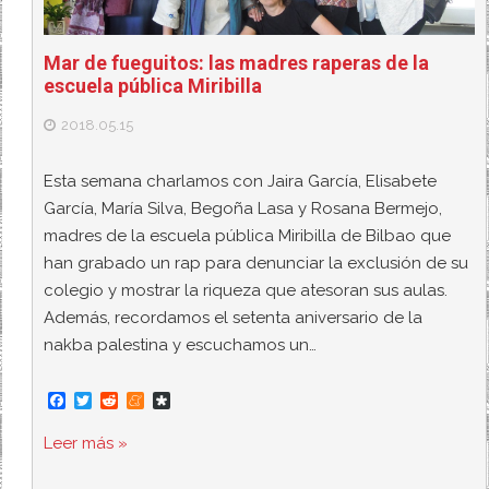
Mar de fueguitos: las madres raperas de la
escuela pública Miribilla
2018.05.15
Esta semana charlamos con Jaira García, Elisabete
García, María Silva, Begoña Lasa y Rosana Bermejo,
madres de la escuela pública Miribilla de Bilbao que
han grabado un rap para denunciar la exclusión de su
colegio y mostrar la riqueza que atesoran sus aulas.
Además, recordamos el setenta aniversario de la
nakba palestina y escuchamos un…
F
T
R
M
D
a
w
e
e
i
c
i
d
n
a
Leer más »
e
t
d
e
s
b
t
i
a
p
o
e
t
m
o