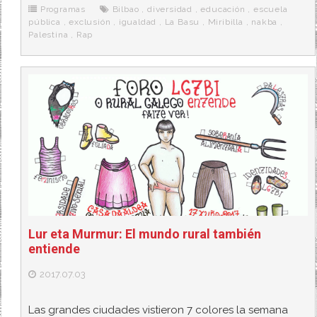
o
r
e
r
Programas
Bilbao
,
diversidad
,
educación
,
escuela
k
a
pública
,
exclusión
,
igualdad
,
La Basu
,
Miribilla
,
nakba
,
Palestina
,
Rap
Lur eta Murmur: El mundo rural también
entiende
2017.07.03
Las grandes ciudades vistieron 7 colores la semana