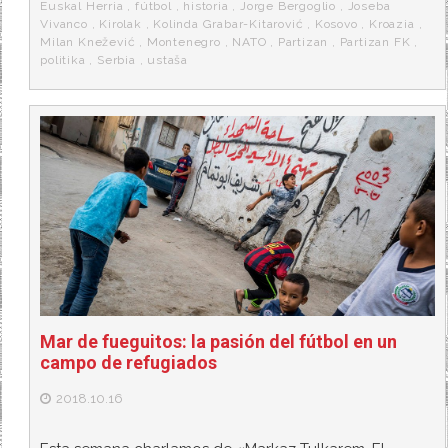
Euskal Herria
,
fútbol
,
historia
,
Jorge Bergoglio
,
Joseba
Vivanco
,
Kirolak
,
Kolinda Grabar-Kitarović
,
Kosovo
,
Kroazia
,
Milan Knežević
,
Montenegro
,
NATO
,
Partizan
,
Partizan FK
,
politika
,
Serbia
,
ustaša
Mar de fueguitos: la pasión del fútbol en un
campo de refugiados
2018.10.16