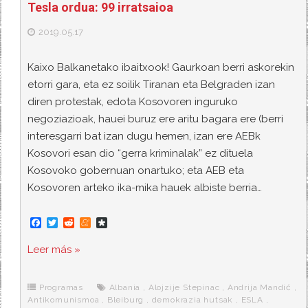
Tesla ordua: 99 irratsaioa
2019.05.17
Kaixo Balkanetako ibaitxook! Gaurkoan berri askorekin
etorri gara, eta ez soilik Tiranan eta Belgraden izan
diren protestak, edota Kosovoren inguruko
negoziazioak, hauei buruz ere aritu bagara ere (berri
interesgarri bat izan dugu hemen, izan ere AEBk
Kosovori esan dio “gerra kriminalak” ez dituela
Kosovoko gobernuan onartuko; eta AEB eta
Kosovoren arteko ika-mika hauek albiste berria…
F
T
R
M
D
a
w
e
e
i
c
i
d
n
a
Leer más »
e
t
d
e
s
b
t
i
a
p
o
e
t
m
o
o
r
e
r
Programas
Albania
,
Alojzije Stepinac
,
Andrija Mandić
,
k
a
Antikomunismoa
,
Bleiburg
,
demokrazia hutsak
,
ESLA
,