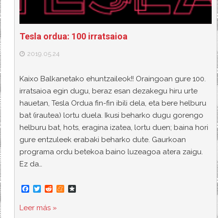
Tesla ordua: 100 irratsaioa
2019.05.24
Kaixo Balkanetako ehuntzaileok!! Oraingoan gure 100.
irratsaioa egin dugu, beraz esan dezakegu hiru urte
hauetan, Tesla Ordua fin-fin ibili dela, eta bere helburu
bat (irautea) lortu duela. Ikusi beharko dugu gorengo
helburu bat, hots, eragina izatea, lortu duen; baina hori
gure entzuleek erabaki beharko dute. Gaurkoan
programa ordu betekoa baino luzeagoa atera zaigu.
Ez da…
F
T
R
M
D
a
w
e
e
i
c
i
d
n
a
Leer más »
e
t
d
e
s