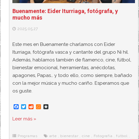
Buenamente: Eider Iturriaga, fotógrafa, y
mucho más
2025.05.27
Este mes en Buenamente charlamos con Eider
Iturriaga, fotógrafa vasca y cantante del grupo Ni hil.
Además, hablamos también de flamenco, cine, fútbol,
bienestar emocional, herramientas, anécdotas,
apagones, Papas… y todo ello, como siempre, bañado
con la mejor música y mucho cariño. Esperamos que
os guste.
F
T
R
M
D
a
w
e
e
i
c
i
d
n
a
Leer más »
e
t
d
e
s
b
t
i
a
p
o
e
t
m
o
o
r
e
r
Programas
arte
,
bienestar
,
cine
,
Fotografía
,
fútbol
,