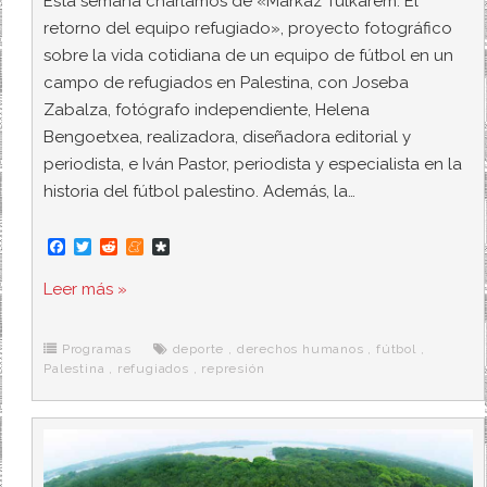
Esta semana charlamos de «Markaz Tulkarem. El
retorno del equipo refugiado», proyecto fotográfico
sobre la vida cotidiana de un equipo de fútbol en un
campo de refugiados en Palestina, con Joseba
Zabalza, fotógrafo independiente, Helena
Bengoetxea, realizadora, diseñadora editorial y
periodista, e Iván Pastor, periodista y especialista en la
historia del fútbol palestino. Además, la…
F
T
R
M
D
a
w
e
e
i
c
i
d
n
a
Leer más »
e
t
d
e
s
b
t
i
a
p
o
e
t
m
o
o
r
e
r
Programas
deporte
,
derechos humanos
,
fútbol
,
k
a
Palestina
,
refugiados
,
represión