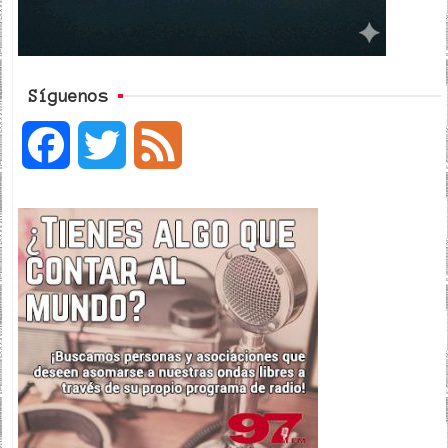
Síguenos
F
T
F
a
w
e
c
i
e
e
t
d
b
t
o
e
o
r