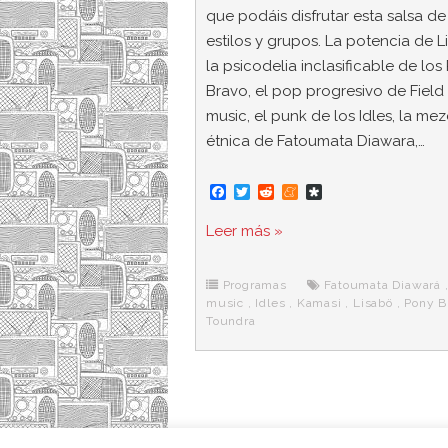
que podáis disfrutar esta salsa de
estilos y grupos. La potencia de L
la psicodelia inclasificable de los
Bravo, el pop progresivo de Field
music, el punk de los Idles, la mez
étnica de Fatoumata Diawara,…
F
T
R
M
D
a
w
e
e
i
c
i
d
n
a
Leer más »
e
t
d
e
s
b
t
i
a
p
o
e
t
m
o
o
r
e
r
Programas
Fatoumata Diawará
k
a
music
,
Idles
,
Kamasi
,
Lisabö
,
Pony B
Toundra