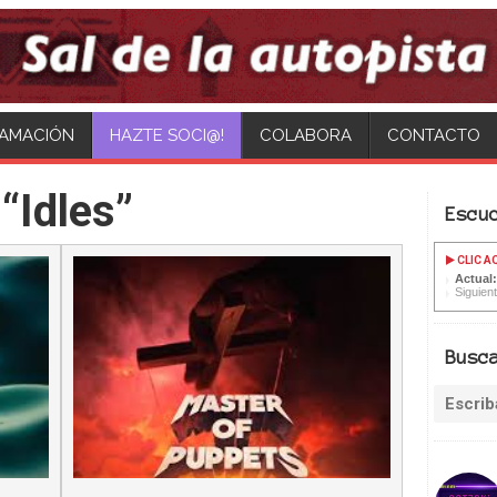
AMACIÓN
HAZTE SOCI@!
COLABORA
CONTACTO
“Idles”
Escu
CLIC A
Actual:
Siguien
Busc