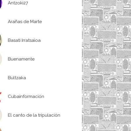
Antzoki27
Arañas de Marte
Basati Irratsaioa
Buenamente
Bultzaka
Cubainformación
El canto de la tripulación