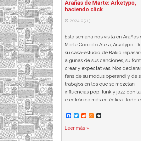
Arañas de Marte: Arketypo,
haciendo click
2024.05.13
Esta semana nos visita en Arañas
Marte Gonzalo Atela, Arketypo. D
su casa-estudio de Bakio repasa
algunas de sus canciones, su for
crear y expectativas. Nos declar
fans de su modus operandi y de s
trabajos en los que se mezclan
influencias pop, funk y jazz con la
electrónica más ecléctica. Todo e
F
T
R
M
D
a
w
e
e
i
c
i
d
n
a
Leer más »
e
t
d
e
s
b
t
i
a
p
o
e
t
m
o