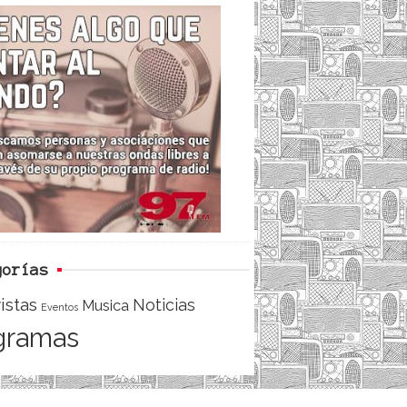
c
i
e
e
t
d
b
t
o
e
o
r
k
gorías
istas
Noticias
Musica
Eventos
gramas