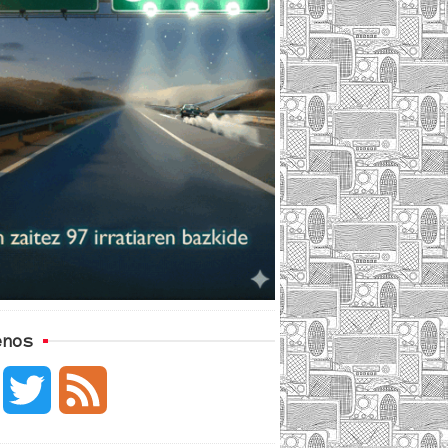
enos
F
T
F
a
w
e