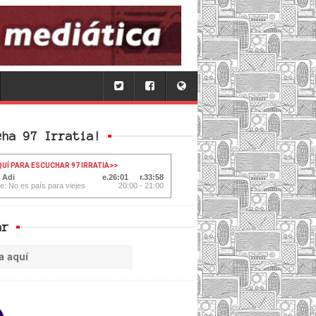
cha 97 Irratia!
QUÍ PARA ESCUCHAR 97 IRRATIA
>>
 Adi
26:03
33:56
te: No es país para viejes
20:00 - 21:00
ar