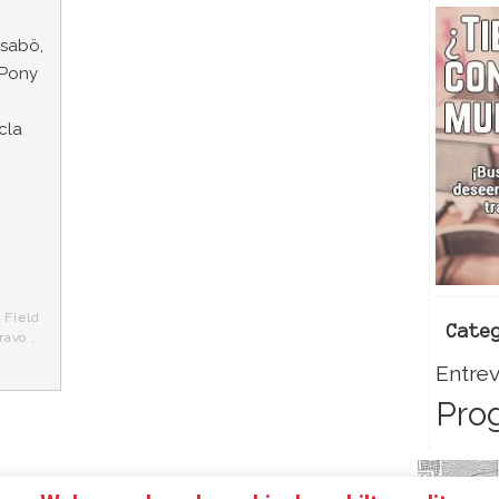
isabö,
 Pony
cla
,
Field
Cate
ravo
,
Entrev
Pro