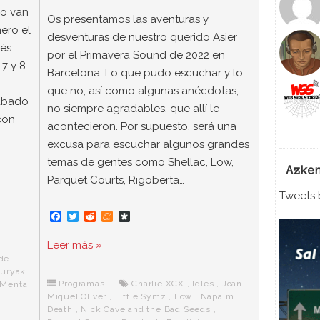
ao van
Os presentamos las aventuras y
ero el
desventuras de nuestro querido Asier
ués
por el Primavera Sound de 2022 en
 7 y 8
Barcelona. Lo que pudo escuchar y lo
que no, así como algunas anécdotas,
sábado
no siempre agradables, que allí le
con
acontecieron. Por supuesto, será una
excusa para escuchar algunos grandes
temas de gentes como Shellac, Low,
Azke
Parquet Courts, Rigoberta…
Tweets b
F
T
R
M
D
a
w
e
e
i
c
i
d
n
a
Leer más »
e
t
d
e
s
de
b
t
i
a
p
o
e
t
m
o
Furyak
o
r
e
r
Programas
Charlie XCX
,
Idles
,
Joan
Menta
k
a
Miquel Oliver
,
Little Symz
,
Low
,
Napalm
Death
,
Nick Cave and the Bad Seeds
,