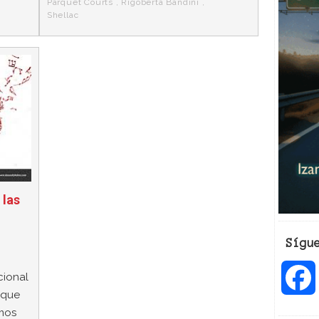
Parquet Courts
,
Rigoberta Bandini
,
Shellac
 las
Sígu
cional
 que
mos