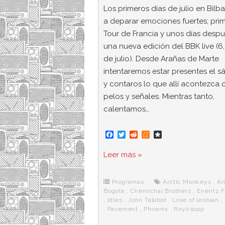
Los primeros días de julio en Bilb
a deparar emociones fuertes; prim
Tour de Francia y unos días desp
una nueva edición del BBK live (6,
de julio). Desde Arañas de Marte
intentaremos estar presentes el 
y contaros lo que allí acontezca 
pelos y señales. Mientras tanto,
calentamos…
F
T
R
M
D
a
w
e
e
i
c
i
d
n
a
Leer más »
e
t
d
e
s
b
t
i
a
p
o
e
t
m
o
o
r
e
r
Programas
Arctic Monkeys
,
Ar
k
a
Bogotá
,
Chemichal Brothers
,
Eneritz 
,
Idles
,
John Talabot
,
Love of lesbian
,
,
Pavement
,
Phoenix
,
Royksopp