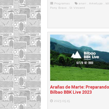
o
r
e
r
Programas
anari
,
Arketypo
,
Id
k
a
Pony Bravo
,
St Vincent
Arañas de Marte: Preparando
Bilbao BBK Live 2023
2023.05.15