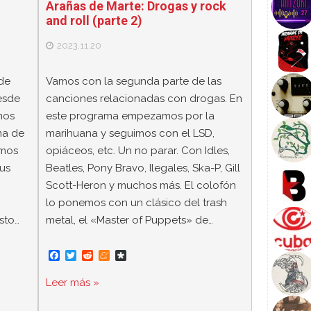
Arañas de Marte: Drogas y rock
and roll (parte 2)
2023.11.20
 de
Vamos con la segunda parte de las
esde
canciones relacionadas con drogas. En
mos
este programa empezamos por la
ma de
marihuana y seguimos con el LSD,
amos
opiáceos, etc. Un no parar. Con Idles,
us
Beatles, Pony Bravo, Ilegales, Ska-P, Gill
Scott-Heron y muchos más. El colofón
lo ponemos con un clásico del trash
sto…
metal, el «Master of Puppets» de…
F
T
R
M
D
a
w
e
e
i
c
i
d
n
a
Leer más »
e
t
d
e
s
b
t
i
a
p
o
e
t
m
o