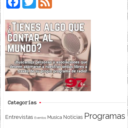
F
T
F
a
w
e
c
i
e
e
t
d
b
t
o
e
o
r
k
Categorías
Programas
Entrevistas
Noticias
Musica
Eventos