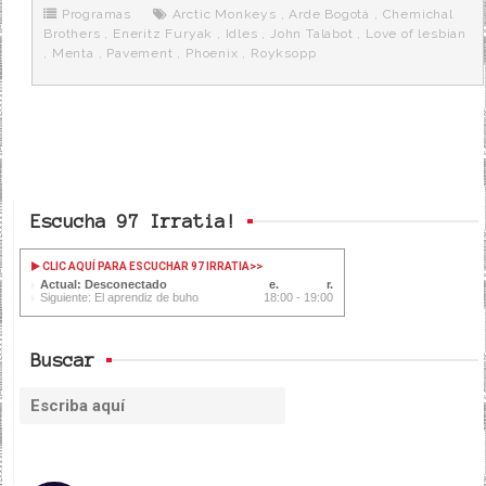
o
r
e
r
Programas
Arctic Monkeys
,
Arde Bogotá
,
Chemichal
k
a
Brothers
,
Eneritz Furyak
,
Idles
,
John Talabot
,
Love of lesbian
,
Menta
,
Pavement
,
Phoenix
,
Royksopp
Escucha 97 Irratia!
CLIC AQUÍ PARA ESCUCHAR 97 IRRATIA
>>
Actual: Desconectado
Siguiente: El aprendiz de buho
18:00 - 19:00
Buscar