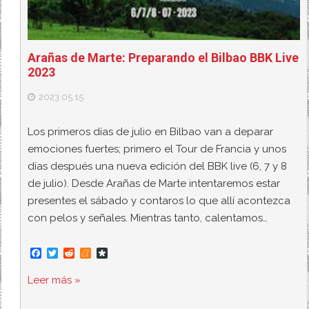
Arañas de Marte: Preparando el Bilbao BBK Live
2023
2023.05.15
Los primeros días de julio en Bilbao van a deparar
emociones fuertes; primero el Tour de Francia y unos
días después una nueva edición del BBK live (6, 7 y 8
de julio). Desde Arañas de Marte intentaremos estar
presentes el sábado y contaros lo que allí acontezca
con pelos y señales. Mientras tanto, calentamos…
F
T
R
M
D
a
w
e
e
i
c
i
d
n
a
Leer más »
e
t
d
e
s
b
t
i
a
p
o
e
t
m
o