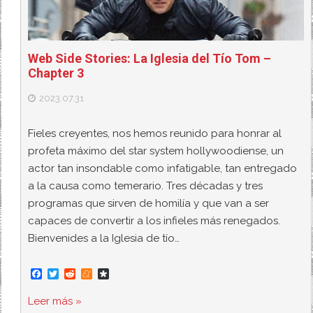
Web Side Stories: La Iglesia del Tío Tom –
Chapter 3
2023.07.31
Fieles creyentes, nos hemos reunido para honrar al
profeta máximo del star system hollywoodiense, un
actor tan insondable como infatigable, tan entregado
a la causa como temerario. Tres décadas y tres
programas que sirven de homilía y que van a ser
capaces de convertir a los infieles más renegados.
Bienvenides a la Iglesia de tío…
F
T
R
M
D
a
w
e
e
i
c
i
d
n
a
Leer más »
e
t
d
e
s