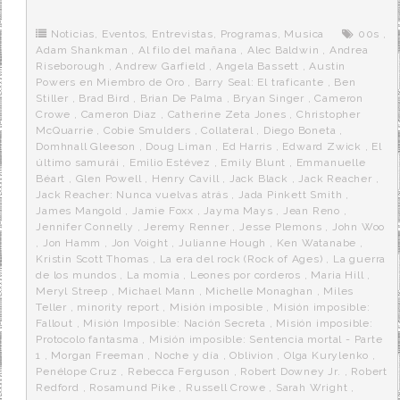
b
t
i
a
p
o
e
t
m
o
o
r
e
r
Noticias
,
Eventos
,
Entrevistas
,
Programas
,
Musica
00s
,
k
a
Adam Shankman
,
Al filo del mañana
,
Alec Baldwin
,
Andrea
Riseborough
,
Andrew Garfield
,
Angela Bassett
,
Austin
Powers en Miembro de Oro
,
Barry Seal: El traficante
,
Ben
Stiller
,
Brad Bird
,
Brian De Palma
,
Bryan Singer
,
Cameron
Crowe
,
Cameron Diaz
,
Catherine Zeta Jones
,
Christopher
McQuarrie
,
Cobie Smulders
,
Collateral
,
Diego Boneta
,
Domhnall Gleeson
,
Doug Liman
,
Ed Harris
,
Edward Zwick
,
El
último samurái
,
Emilio Estévez
,
Emily Blunt
,
Emmanuelle
Béart
,
Glen Powell
,
Henry Cavill
,
Jack Black
,
Jack Reacher
,
Jack Reacher: Nunca vuelvas atrás
,
Jada Pinkett Smith
,
James Mangold
,
Jamie Foxx
,
Jayma Mays
,
Jean Reno
,
Jennifer Connelly
,
Jeremy Renner
,
Jesse Plemons
,
John Woo
,
Jon Hamm
,
Jon Voight
,
Julianne Hough
,
Ken Watanabe
,
Kristin Scott Thomas
,
La era del rock (Rock of Ages)
,
La guerra
de los mundos
,
La momia
,
Leones por corderos
,
Maria Hill
,
Meryl Streep
,
Michael Mann
,
Michelle Monaghan
,
Miles
Teller
,
minority report
,
Misión imposible
,
Misión imposible:
Fallout
,
Misión Imposible: Nación Secreta
,
Misión imposible:
Protocolo fantasma
,
Misión imposible: Sentencia mortal - Parte
1
,
Morgan Freeman
,
Noche y día
,
Oblivion
,
Olga Kurylenko
,
Penélope Cruz
,
Rebecca Ferguson
,
Robert Downey Jr.
,
Robert
Redford
,
Rosamund Pike
,
Russell Crowe
,
Sarah Wright
,