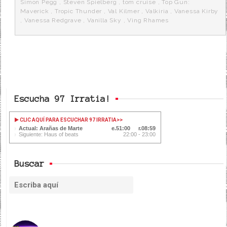
Simon Pegg
,
Steven Spielberg
,
tom cruise
,
Top Gun:
Maverick
,
Tropic Thunder
,
Val Kilmer
,
Valkiria
,
Vanessa Kirby
,
Vanessa Redgrave
,
Vanilla Sky
,
Ving Rhames
Escucha 97 Irratia!
CLIC AQUÍ PARA ESCUCHAR 97 IRRATIA
>>
Actual: Arañas de Marte
51:01
08:58
Siguiente: Haus of beats
22:00 - 23:00
Buscar