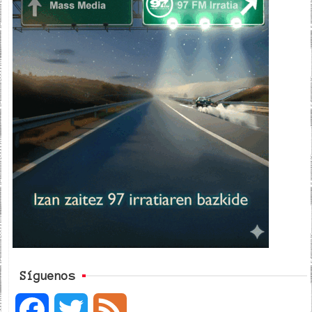
Síguenos
F
T
F