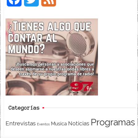
a
w
e
c
i
e
e
t
d
b
t
o
e
o
r
k
Categorías
Programas
Entrevistas
Noticias
Musica
Eventos