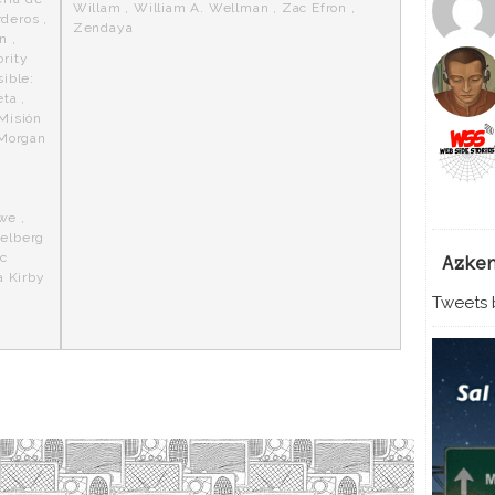
Willam
,
William A. Wellman
,
Zac Efron
,
rderos
,
Zendaya
n
,
rity
ible:
eta
,
Misión
Morgan
owe
,
ielberg
ic
Azke
a Kirby
Tweets b