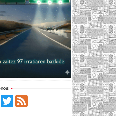
enos
F
T
F
a
w
e