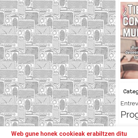
Cate
Entrev
Pro
Web gune honek cookieak erabiltzen ditu
HAZTE SOCI@!
FACEBOOK
TWITTER
CONTACTO