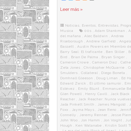
a
w
e
e
i
c
i
d
n
a
Leer más »
e
t
d
e
s
b
t
i
a
p
o
e
t
m
o
o
r
e
r
Noticias
,
Eventos
,
Entrevistas
,
Progr
k
a
Musica
00s
,
Adam Shankman
,
A
del mañana
,
Alec Baldwin
,
Andrea
Riseborough
,
Andrew Garfield
,
Angel
Bassett
,
Austin Powers en Miembro de
Barry Seal: El traficante
,
Ben Stiller
,
B
Bird
,
Brian De Palma
,
Bryan Singer
,
Cameron Crowe
,
Cameron Diaz
,
Cathe
Zeta Jones
,
Christopher McQuarrie
,
C
Smulders
,
Collateral
,
Diego Boneta
,
Domhnall Gleeson
,
Doug Liman
,
Ed Ha
Edward Zwick
,
El último samurái
,
Emi
Estévez
,
Emily Blunt
,
Emmanuelle Bé
Glen Powell
,
Henry Cavill
,
Jack Black
Reacher
,
Jack Reacher: Nunca vuelvas
Jada Pinkett Smith
,
James Mangold
,
Foxx
,
Jayma Mays
,
Jean Reno
,
Jenni
Connelly
,
Jeremy Renner
,
Jesse Ple
John Woo
,
Jon Hamm
,
Jon Voight
,
Ju
Hough
,
Ken Watanabe
,
Kristin Scott
,
La era del rock (Rock of Ages)
,
La gue