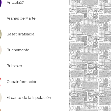
Antzoki27
Arañas de Marte
Basati Irratsaioa
Buenamente
Bultzaka
Cubainformación
El canto de la tripulación