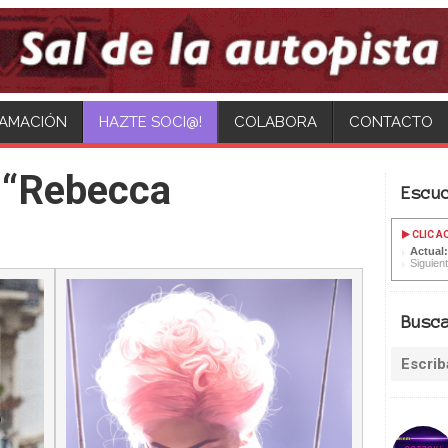
AMACIÓN
COLABORA
CONTACTO
 “Rebecca
Escu
CLIC A
Actual
Siguient
Busc