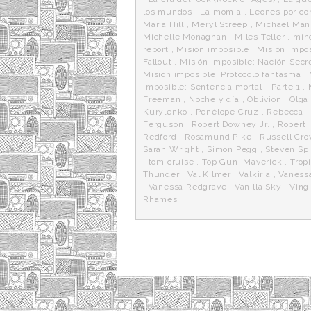
los mundos
,
La momia
,
Leones por co
Maria Hill
,
Meryl Streep
,
Michael Man
Michelle Monaghan
,
Miles Teller
,
mino
report
,
Misión imposible
,
Misión impos
Fallout
,
Misión Imposible: Nación Secr
Misión imposible: Protocolo fantasma
,
imposible: Sentencia mortal - Parte 1
,
Freeman
,
Noche y día
,
Oblivion
,
Olga
Kurylenko
,
Penélope Cruz
,
Rebecca
Ferguson
,
Robert Downey Jr.
,
Robert
Redford
,
Rosamund Pike
,
Russell Cr
Sarah Wright
,
Simon Pegg
,
Steven Sp
,
tom cruise
,
Top Gun: Maverick
,
Trop
Thunder
,
Val Kilmer
,
Valkiria
,
Vaness
,
Vanessa Redgrave
,
Vanilla Sky
,
Ving
Rhames