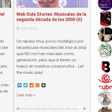
del
Web Side Stories: Musicales de la
segunda década de los 2000 (II)
2022.08.15
ido
Un repaso (muy poco) nostálgico por
 star
las películas musicales del 2010 al 2019
tan
que NO nos han marcado como
generación, pero que sí tienen un
ario.
hueco en nuestros corazoncitos. Let
ue
the music play!
s más
F
T
R
M
D
a
w
e
e
i
ia de
c
i
d
n
a
Leer más »
e
t
d
e
s
b
t
i
a
p
o
e
t
m
o
o
r
e
r
Noticias
,
Eventos
,
Programas
,
Musica