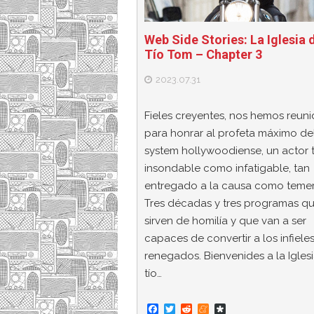
Web Side Stories: La Iglesia 
Tío Tom – Chapter 3
2023.07.31
Fieles creyentes, nos hemos reun
para honrar al profeta máximo del
system hollywoodiense, un actor 
insondable como infatigable, tan
entregado a la causa como temer
Tres décadas y tres programas q
sirven de homilía y que van a ser
capaces de convertir a los infiele
renegados. Bienvenides a la Igles
tío…
F
T
R
M
D