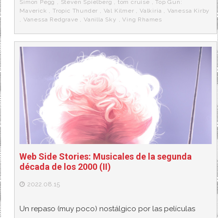
Simon Pegg
,
Steven Spielberg
,
tom cruise
,
Top Gun:
Maverick
,
Tropic Thunder
,
Val Kilmer
,
Valkiria
,
Vanessa Kirby
,
Vanessa Redgrave
,
Vanilla Sky
,
Ving Rhames
Web Side Stories: Musicales de la segunda
década de los 2000 (II)
2022.08.15
Un repaso (muy poco) nostálgico por las películas