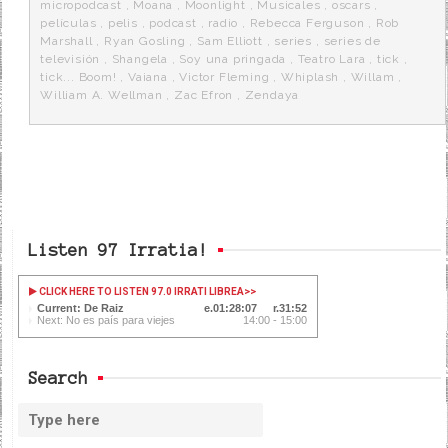
micropodcast
,
Moana
,
Moonlight
,
Musicales
,
oscars
,
películas
,
pelis
,
podcast
,
radio
,
Rebecca Ferguson
,
Rob
Marshall
,
Ryan Gosling
,
Sam Elliott
,
series
,
series de
televisión
,
Shangela
,
Soy una pringada
,
Teatro Lara
,
tick
,
tick... Boom!
,
Vaiana
,
Victor Fleming
,
Whiplash
,
Willam
,
William A. Wellman
,
Zac Efron
,
Zendaya
Listen 97 Irratia!
CLICK HERE TO LISTEN 97.0 IRRATI LIBREA
>>
Current: De Raiz
01:28:08
31:51
Next: No es país para viejes
14:00 - 15:00
Search