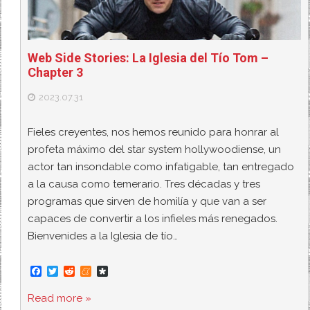
Web Side Stories: La Iglesia del Tío Tom –
Chapter 3
2023.07.31
Fieles creyentes, nos hemos reunido para honrar al
profeta máximo del star system hollywoodiense, un
actor tan insondable como infatigable, tan entregado
a la causa como temerario. Tres décadas y tres
programas que sirven de homilía y que van a ser
capaces de convertir a los infieles más renegados.
Bienvenides a la Iglesia de tío…
F
T
R
M
D
a
w
e
e
i
c
i
d
n
a
Read more »
e
t
d
e
s