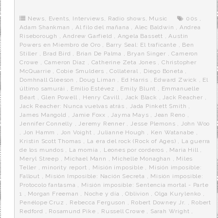
b
t
i
a
p
o
e
t
m
o
o
r
e
r
News
,
Events
,
Interviews
,
Radio shows
,
Music
00s
,
k
a
Adam Shankman
,
Al filo del mañana
,
Alec Baldwin
,
Andrea
Riseborough
,
Andrew Garfield
,
Angela Bassett
,
Austin
Powers en Miembro de Oro
,
Barry Seal: El traficante
,
Ben
Stiller
,
Brad Bird
,
Brian De Palma
,
Bryan Singer
,
Cameron
Crowe
,
Cameron Diaz
,
Catherine Zeta Jones
,
Christopher
McQuarrie
,
Cobie Smulders
,
Collateral
,
Diego Boneta
,
Domhnall Gleeson
,
Doug Liman
,
Ed Harris
,
Edward Zwick
,
El
último samurái
,
Emilio Estévez
,
Emily Blunt
,
Emmanuelle
Béart
,
Glen Powell
,
Henry Cavill
,
Jack Black
,
Jack Reacher
,
Jack Reacher: Nunca vuelvas atrás
,
Jada Pinkett Smith
,
James Mangold
,
Jamie Foxx
,
Jayma Mays
,
Jean Reno
,
Jennifer Connelly
,
Jeremy Renner
,
Jesse Plemons
,
John Woo
,
Jon Hamm
,
Jon Voight
,
Julianne Hough
,
Ken Watanabe
,
Kristin Scott Thomas
,
La era del rock (Rock of Ages)
,
La guerra
de los mundos
,
La momia
,
Leones por corderos
,
Maria Hill
,
Meryl Streep
,
Michael Mann
,
Michelle Monaghan
,
Miles
Teller
,
minority report
,
Misión imposible
,
Misión imposible:
Fallout
,
Misión Imposible: Nación Secreta
,
Misión imposible:
Protocolo fantasma
,
Misión imposible: Sentencia mortal - Parte
1
,
Morgan Freeman
,
Noche y día
,
Oblivion
,
Olga Kurylenko
,
Penélope Cruz
,
Rebecca Ferguson
,
Robert Downey Jr.
,
Robert
Redford
,
Rosamund Pike
,
Russell Crowe
,
Sarah Wright
,