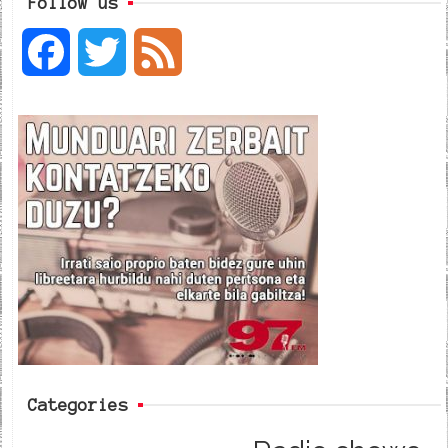
Follow us
F
T
F
a
w
e
c
i
e
e
t
d
b
t
o
e
o
r
k
Categories