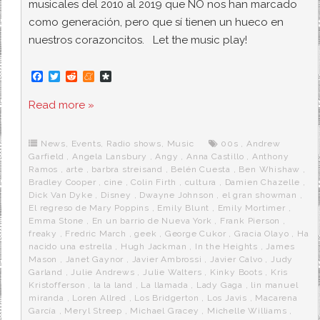
musicales del 2010 al 2019 que NO nos han marcado
como generación, pero que sí tienen un hueco en
nuestros corazoncitos. Let the music play!
F
T
R
M
D
a
w
e
e
i
c
i
d
n
a
Read more »
e
t
d
e
s
b
t
i
a
p
o
e
t
m
o
o
r
e
r
News
,
Events
,
Radio shows
,
Music
00s
,
Andrew
k
a
Garfield
,
Angela Lansbury
,
Angy
,
Anna Castillo
,
Anthony
Ramos
,
arte
,
barbra streisand
,
Belén Cuesta
,
Ben Whishaw
,
Bradley Cooper
,
cine
,
Colin Firth
,
cultura
,
Damien Chazelle
,
Dick Van Dyke
,
Disney
,
Dwayne Johnson
,
el gran showman
,
El regreso de Mary Poppins
,
Emily Blunt
,
Emily Mortimer
,
Emma Stone
,
En un barrio de Nueva York
,
Frank Pierson
,
freaky
,
Fredric March
,
geek
,
George Cukor
,
Gracia Olayo
,
Ha
nacido una estrella
,
Hugh Jackman
,
In the Heights
,
James
Mason
,
Janet Gaynor
,
Javier Ambrossi
,
Javier Calvo
,
Judy
Garland
,
Julie Andrews
,
Julie Walters
,
Kinky Boots
,
Kris
Kristofferson
,
la la land
,
La llamada
,
Lady Gaga
,
lin manuel
miranda
,
Loren Allred
,
Los Bridgerton
,
Los Javis
,
Macarena
García
,
Meryl Streep
,
Michael Gracey
,
Michelle Williams
,