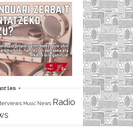
c
i
e
e
t
d
b
t
o
e
o
r
k
gories
Radio
nterviews
News
Music
ws