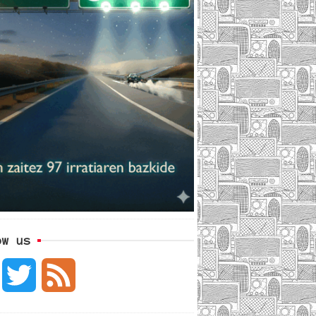
ow us
F
T
F
a
w
e