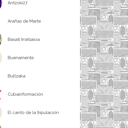
Antzoki27
Arañas de Marte
Basati Irratsaioa
Buenamente
Bultzaka
Cubainformación
El canto de la tripulación