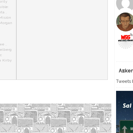
rity
ible:
eta
,
Misión
Morgan
owe
,
ielberg
ic
a Kirby
Azke
Tweets b