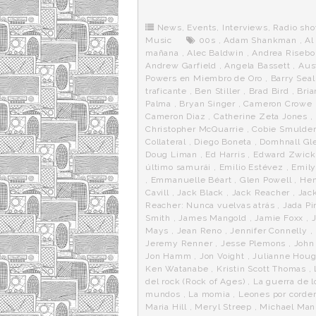
b
t
i
a
p
o
e
t
m
o
o
r
e
r
News
,
Events
,
Interviews
,
Radio sh
k
a
Music
00s
,
Adam Shankman
,
Al
mañana
,
Alec Baldwin
,
Andrea Risebo
Andrew Garfield
,
Angela Bassett
,
Aus
Powers en Miembro de Oro
,
Barry Seal
traficante
,
Ben Stiller
,
Brad Bird
,
Bria
Palma
,
Bryan Singer
,
Cameron Crowe
Cameron Diaz
,
Catherine Zeta Jones
,
Christopher McQuarrie
,
Cobie Smulde
Collateral
,
Diego Boneta
,
Domhnall Gl
Doug Liman
,
Ed Harris
,
Edward Zwick
último samurái
,
Emilio Estévez
,
Emily
,
Emmanuelle Béart
,
Glen Powell
,
Hen
Cavill
,
Jack Black
,
Jack Reacher
,
Jac
Reacher: Nunca vuelvas atrás
,
Jada Pi
Smith
,
James Mangold
,
Jamie Foxx
,
Mays
,
Jean Reno
,
Jennifer Connelly
,
Jeremy Renner
,
Jesse Plemons
,
John
Jon Hamm
,
Jon Voight
,
Julianne Hou
Ken Watanabe
,
Kristin Scott Thomas
,
del rock (Rock of Ages)
,
La guerra de l
mundos
,
La momia
,
Leones por corde
Maria Hill
,
Meryl Streep
,
Michael Man