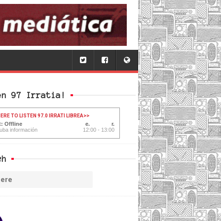
en 97 Irratia!
ERE TO LISTEN 97.0 IRRATI LIBREA
>>
: Offline
uba información
12:00 - 13:00
ch