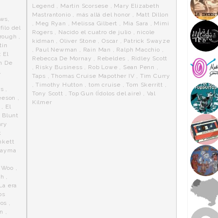
Legend
,
Martin Scorsese
,
Mary Elizabeth
Mastrantonio
,
más allá del honor
,
Matt Dillon
ows
,
,
Meg Ryan
,
Melissa Gilbert
,
Mia Sara
,
Mimi
 filo del
Rogers
,
Nacido el cuatro de julio
,
nicole
rough
,
kidman
,
Oliver Stone
,
Oscar
,
Patrick Swayze
tin
,
Paul Newman
,
Rain Man
,
Ralph Macchio
,
: El
Rebecca De Mornay
,
Rebeldes
,
Ridley Scott
n De
,
Risky Business
,
Rob Lowe
,
Sean Penn
,
,
Taps
,
Thomas Cruise Mapother IV
,
Tim Curry
,
Timothy Hutton
,
tom cruise
,
Tom Skerritt
,
rs
,
Tony Scott
,
Top Gun (Ídolos del aire)
,
Val
eeson
,
Kilmer
,
El
 Blunt
ry
k
nkett
Jayma
 Woo
,
gh
,
La era
os
ros
,
n
,