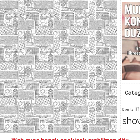
Cate
I
Events
sho