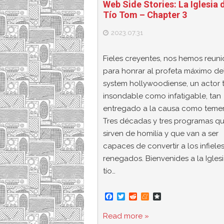
Web Side Stories: La Iglesia 
Tío Tom – Chapter 3
2023.07.31
Fieles creyentes, nos hemos reun
para honrar al profeta máximo del
system hollywoodiense, un actor 
insondable como infatigable, tan
entregado a la causa como temer
Tres décadas y tres programas q
sirven de homilía y que van a ser
capaces de convertir a los infiele
renegados. Bienvenides a la Igles
tío…
F
T
R
M
D
a
w
e
e
i
c
i
d
n
a
Read more »
e
t
d
e
s