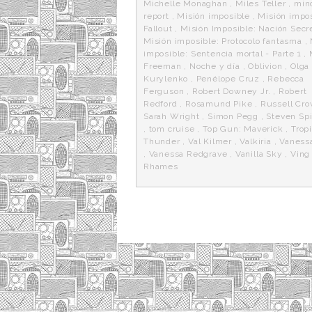
Michelle Monaghan
,
Miles Teller
,
mino
report
,
Misión imposible
,
Misión impos
Fallout
,
Misión Imposible: Nación Secr
Misión imposible: Protocolo fantasma
,
imposible: Sentencia mortal - Parte 1
,
Freeman
,
Noche y día
,
Oblivion
,
Olga
Kurylenko
,
Penélope Cruz
,
Rebecca
Ferguson
,
Robert Downey Jr.
,
Robert
Redford
,
Rosamund Pike
,
Russell Cr
Sarah Wright
,
Simon Pegg
,
Steven Sp
,
tom cruise
,
Top Gun: Maverick
,
Trop
Thunder
,
Val Kilmer
,
Valkiria
,
Vaness
,
Vanessa Redgrave
,
Vanilla Sky
,
Ving
Rhames