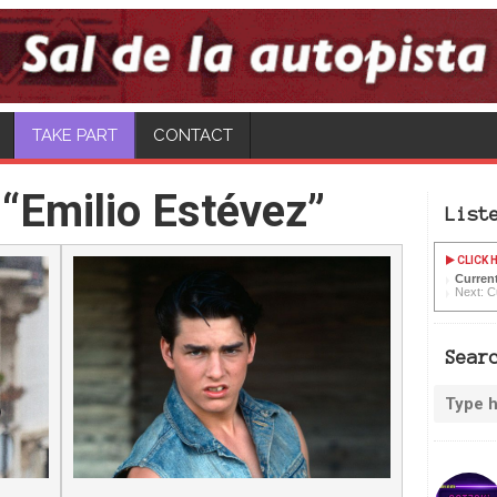
TAKE PART
CONTACT
“Emilio Estévez”
List
CLICK H
Current
Next: C
Sear