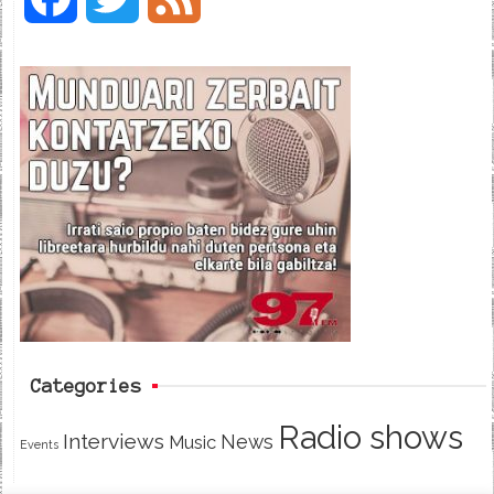
a
w
e
c
i
e
e
t
d
b
t
o
e
o
r
k
Categories
Radio shows
Interviews
News
Music
Events