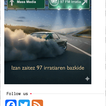
Follow us
F
T
F