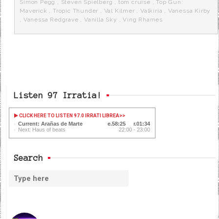
Simon Pegg
,
Steven Spielberg
,
tom cruise
,
Top Gun:
Maverick
,
Tropic Thunder
,
Val Kilmer
,
Valkiria
,
Vanessa Kirby
,
Vanessa Redgrave
,
Vanilla Sky
,
Ving Rhames
Listen 97 Irratia!
CLICK HERE TO LISTEN 97.0 IRRATI LIBREA
>>
Current: Arañas de Marte
58:25
01:34
Next: Haus of beats
22:00 - 23:00
Search