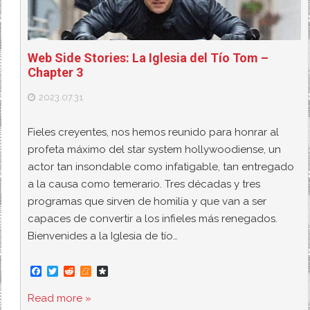
Web Side Stories: La Iglesia del Tío Tom –
Chapter 3
2023.07.31
Fieles creyentes, nos hemos reunido para honrar al
profeta máximo del star system hollywoodiense, un
actor tan insondable como infatigable, tan entregado
a la causa como temerario. Tres décadas y tres
programas que sirven de homilía y que van a ser
capaces de convertir a los infieles más renegados.
Bienvenides a la Iglesia de tío…
F
T
R
M
D
a
w
e
e
i
c
i
d
n
a
Read more »
e
t
d
e
s