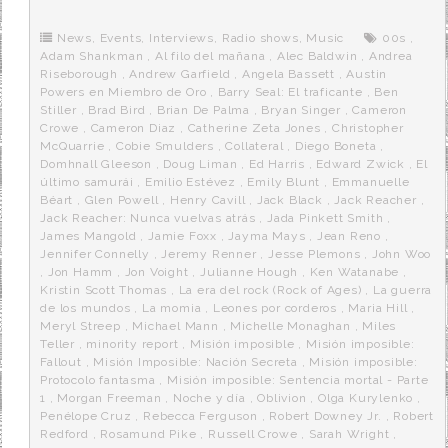
b
t
i
a
p
o
e
t
m
o
o
r
e
r
News
,
Events
,
Interviews
,
Radio shows
,
Music
00s
,
k
a
Adam Shankman
,
Al filo del mañana
,
Alec Baldwin
,
Andrea
Riseborough
,
Andrew Garfield
,
Angela Bassett
,
Austin
Powers en Miembro de Oro
,
Barry Seal: El traficante
,
Ben
Stiller
,
Brad Bird
,
Brian De Palma
,
Bryan Singer
,
Cameron
Crowe
,
Cameron Diaz
,
Catherine Zeta Jones
,
Christopher
McQuarrie
,
Cobie Smulders
,
Collateral
,
Diego Boneta
,
Domhnall Gleeson
,
Doug Liman
,
Ed Harris
,
Edward Zwick
,
El
último samurái
,
Emilio Estévez
,
Emily Blunt
,
Emmanuelle
Béart
,
Glen Powell
,
Henry Cavill
,
Jack Black
,
Jack Reacher
,
Jack Reacher: Nunca vuelvas atrás
,
Jada Pinkett Smith
,
James Mangold
,
Jamie Foxx
,
Jayma Mays
,
Jean Reno
,
Jennifer Connelly
,
Jeremy Renner
,
Jesse Plemons
,
John Woo
,
Jon Hamm
,
Jon Voight
,
Julianne Hough
,
Ken Watanabe
,
Kristin Scott Thomas
,
La era del rock (Rock of Ages)
,
La guerra
de los mundos
,
La momia
,
Leones por corderos
,
Maria Hill
,
Meryl Streep
,
Michael Mann
,
Michelle Monaghan
,
Miles
Teller
,
minority report
,
Misión imposible
,
Misión imposible:
Fallout
,
Misión Imposible: Nación Secreta
,
Misión imposible:
Protocolo fantasma
,
Misión imposible: Sentencia mortal - Parte
1
,
Morgan Freeman
,
Noche y día
,
Oblivion
,
Olga Kurylenko
,
Penélope Cruz
,
Rebecca Ferguson
,
Robert Downey Jr.
,
Robert
Redford
,
Rosamund Pike
,
Russell Crowe
,
Sarah Wright
,