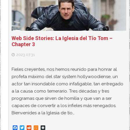
Web Side Stories: La Iglesia del Tío Tom –
Chapter 3
2023.07.31
Fieles creyentes, nos hemos reunido para honrar al
profeta máximo del star system hollywoodiense, un
actor tan insondable como infatigable, tan entregado
a la causa como temerario. Tres décadas y tres
programas que sirven de homilía y que van a ser
capaces de convertir a los infieles más renegados.
Bienvenides a la Iglesia de tío…
F
T
R
M
D