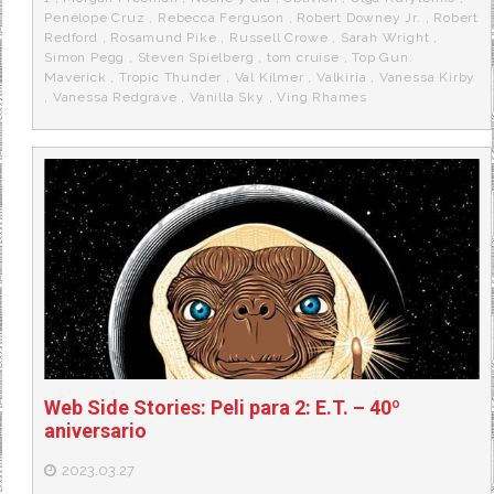
Penélope Cruz
,
Rebecca Ferguson
,
Robert Downey Jr.
,
Robert
Redford
,
Rosamund Pike
,
Russell Crowe
,
Sarah Wright
,
Simon Pegg
,
Steven Spielberg
,
tom cruise
,
Top Gun:
Maverick
,
Tropic Thunder
,
Val Kilmer
,
Valkiria
,
Vanessa Kirby
,
Vanessa Redgrave
,
Vanilla Sky
,
Ving Rhames
Web Side Stories: Peli para 2: E.T. – 40º
aniversario
2023.03.27