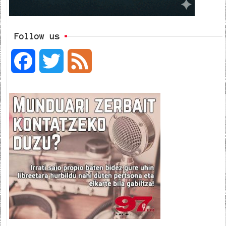
Follow us
F
T
F
a
w
e
c
i
e
e
t
d
b
t
o
e
o
r