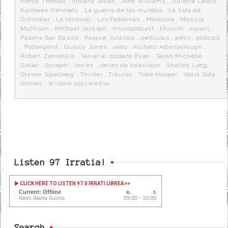
Henry Thomas
,
Indiana Jones
,
John Williams
,
Juliette Lewis
,
Kathleen Kennedy
,
La guerra de los mundos
,
La lista de
Schindler
,
La terminal
,
Los Fabelman
,
Madonna
,
Melissa
Mathison
,
Michael Jackson
,
micropodcast
,
Munich
,
oscars
,
Paloma San Basilio
,
Parque Jurásico
,
películas
,
pelis
,
podcast
,
Poltergeist
,
Quincy Jones
,
radio
,
Richard Attenborough
,
Robert Zemeckis
,
Salvar al soldado Ryan
,
Sarah Michelle
Gellar
,
Scream
,
series
,
series de televisión
,
Shelley Long
,
Steven Spielberg
,
Thriller
,
Tiburon
,
Tobe Hooper
,
West Side
Stories
,
William kotzwinkle
Listen 97 Irratia!
CLICK HERE TO LISTEN 97.0 IRRATI LIBREA
>>
Current: Offline
Next: Alerta Gorria
09:00 - 10:00
Search