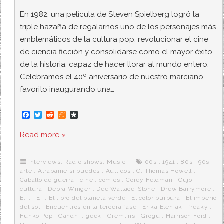
En 1982, una película de Steven Spielberg logró la
triple hazaña de regalarnos uno de los personajes más
emblemáticos de la cultura pop, revolucionar el cine
de ciencia ficción y consolidarse como el mayor éxito
de la historia, capaz de hacer llorar al mundo entero.
Celebramos el 40º aniversario de nuestro marciano
favorito inaugurando una…
F
T
R
M
D
a
w
e
e
i
c
i
d
n
a
Read more »
e
t
d
e
s
b
t
i
a
p
o
e
t
m
o
o
r
e
r
Interviews
,
Radio shows
,
Music
00s
,
1941
,
80s
,
90s
,
k
a
arte
,
Atrapame si puedes
,
Aullidos
,
C. Thomas Howell
,
Caballo de guerra
,
cine
,
comics
,
Corey Feldman
,
Cujo
,
cultura
,
Debra Winger
,
Dee Wallace-Stone
,
Drew Barrymore
,
E.T.
,
E.T. El libro del planeta verde
,
El color púrpura
,
El imperio
del sol
,
Encuentros en la tercera fase
,
Erika Eleniak
,
freaky
,
Funko Pop
,
Gandhi
,
geek
,
Gremlins
,
Grogu
,
Harrison Ford
,