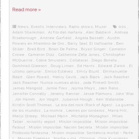
a
w
e
e
i
c
i
d
n
a
Read more »
e
t
d
e
s
b
t
i
a
p
o
e
t
m
o
o
r
e
r
News
,
Events
,
Interviews
,
Radio shows
,
Music
00s
,
k
a
Adam Shankman
,
Al filo del mañana
,
Alec Baldwin
,
Andrea
Riseborough
,
Andrew Garfield
,
Angela Bassett
,
Austin
Powers en Miembro de Oro
,
Barry Seal: El traficante
,
Ben
Stiller
,
Brad Bird
,
Brian De Palma
,
Bryan Singer
,
Cameron
Crowe
,
Cameron Diaz
,
Catherine Zeta Jones
,
Christopher
McQuarrie
,
Cobie Smulders
,
Collateral
,
Diego Boneta
,
Domhnall Gleeson
,
Doug Liman
,
Ed Harris
,
Edward Zwick
,
El
último samurái
,
Emilio Estévez
,
Emily Blunt
,
Emmanuelle
Béart
,
Glen Powell
,
Henry Cavill
,
Jack Black
,
Jack Reacher
,
Jack Reacher: Nunca vuelvas atrás
,
Jada Pinkett Smith
,
James Mangold
,
Jamie Foxx
,
Jayma Mays
,
Jean Reno
,
Jennifer Connelly
,
Jeremy Renner
,
Jesse Plemons
,
John Woo
,
Jon Hamm
,
Jon Voight
,
Julianne Hough
,
Ken Watanabe
,
Kristin Scott Thomas
,
La era del rock (Rock of Ages)
,
La guerra
de los mundos
,
La momia
,
Leones por corderos
,
Maria Hill
,
Meryl Streep
,
Michael Mann
,
Michelle Monaghan
,
Miles
Teller
,
minority report
,
Misión imposible
,
Misión imposible:
Fallout
,
Misión Imposible: Nación Secreta
,
Misión imposible:
Protocolo fantasma
,
Misión imposible: Sentencia mortal - Parte
1
,
Morgan Freeman
,
Noche y día
,
Oblivion
,
Olga Kurylenko
,