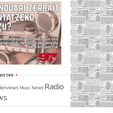
c
i
e
e
t
d
b
t
o
e
o
r
k
gories
Radio
nterviews
News
Music
ws