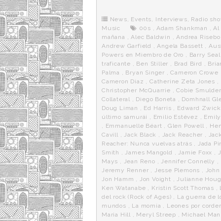
b
t
i
a
p
o
e
t
m
o
o
r
e
r
News
,
Events
,
Interviews
,
Radio sh
k
a
Music
00s
,
Adam Shankman
,
Al
mañana
,
Alec Baldwin
,
Andrea Risebo
Andrew Garfield
,
Angela Bassett
,
Aus
Powers en Miembro de Oro
,
Barry Seal
traficante
,
Ben Stiller
,
Brad Bird
,
Bria
Palma
,
Bryan Singer
,
Cameron Crowe
Cameron Diaz
,
Catherine Zeta Jones
,
Christopher McQuarrie
,
Cobie Smulde
Collateral
,
Diego Boneta
,
Domhnall Gl
Doug Liman
,
Ed Harris
,
Edward Zwick
último samurái
,
Emilio Estévez
,
Emily
,
Emmanuelle Béart
,
Glen Powell
,
Hen
Cavill
,
Jack Black
,
Jack Reacher
,
Jac
Reacher: Nunca vuelvas atrás
,
Jada Pi
Smith
,
James Mangold
,
Jamie Foxx
,
Mays
,
Jean Reno
,
Jennifer Connelly
,
Jeremy Renner
,
Jesse Plemons
,
John
Jon Hamm
,
Jon Voight
,
Julianne Hou
Ken Watanabe
,
Kristin Scott Thomas
,
del rock (Rock of Ages)
,
La guerra de l
mundos
,
La momia
,
Leones por corde
Maria Hill
,
Meryl Streep
,
Michael Man