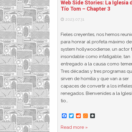
Web Side Stories: La Iglesia 
Tío Tom – Chapter 3
2023.07.31
Fieles creyentes, nos hemos reun
para honrar al profeta máximo del
system hollywoodiense, un actor 
insondable como infatigable, tan
entregado a la causa como temer
Tres décadas y tres programas q
sirven de homilía y que van a ser
capaces de convertir a los infiele
renegados. Bienvenides a la Igles
tío…
F
T
R
M
D
a
w
e
e
i
c
i
d
n
a
Read more »
e
t
d
e
s