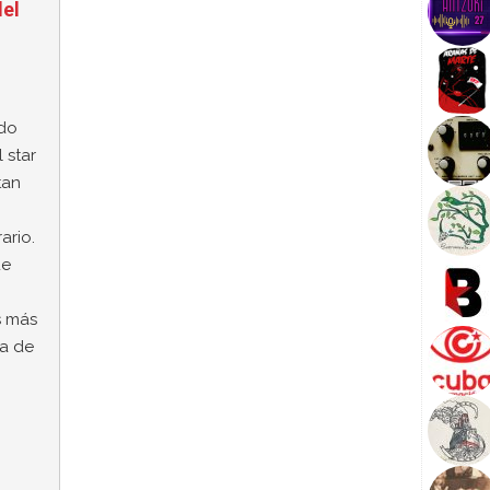
del
ido
 star
tan
ario.
ue
s más
ia de