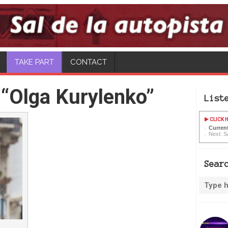
CONTACT
“Olga Kurylenko”
List
CLICK H
Current
Next: Sa
Sear