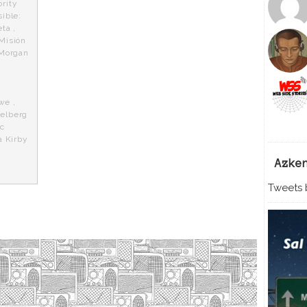
rity
ible:
eta
,
Misión
Morgan
owe
,
ielberg
ic
a Kirby
Azke
Tweets b