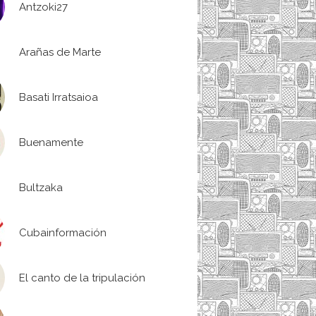
Antzoki27
Arañas de Marte
Basati Irratsaioa
Buenamente
Bultzaka
Cubainformación
El canto de la tripulación