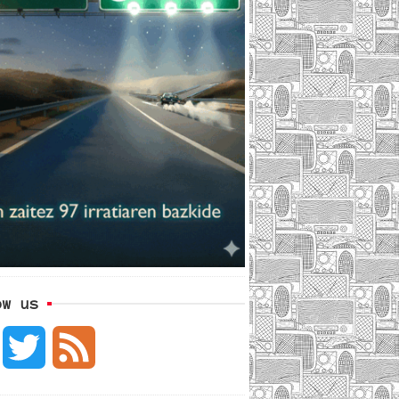
ow us
F
T
F
a
w
e