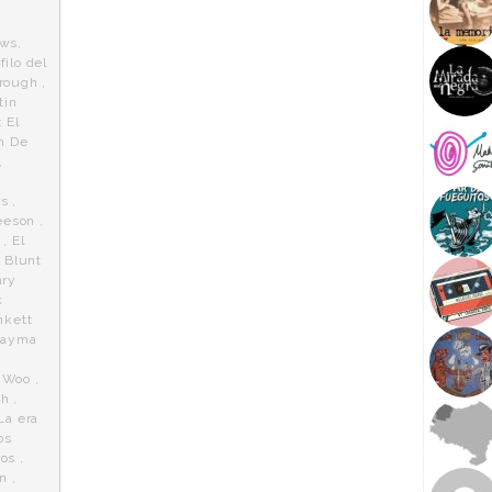
ows
,
 filo del
rough
,
tin
: El
n De
,
rs
,
eeson
,
,
El
 Blunt
ry
k
nkett
Jayma
 Woo
,
gh
,
La era
os
ros
,
n
,