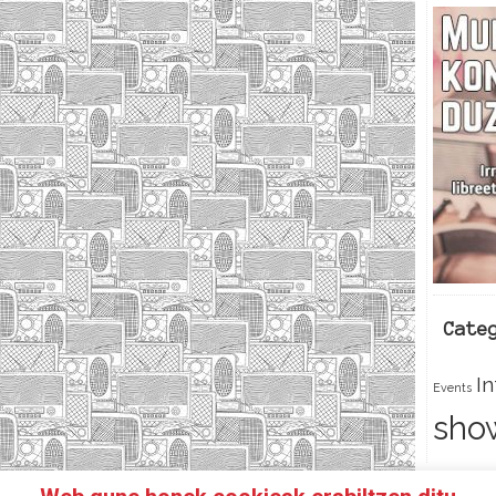
Cate
I
Events
sho