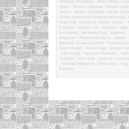
Michelle Monaghan
,
Miles Teller
,
mino
report
,
Misión imposible
,
Misión impos
Fallout
,
Misión Imposible: Nación Secr
Misión imposible: Protocolo fantasma
,
imposible: Sentencia mortal - Parte 1
,
Freeman
,
Noche y día
,
Oblivion
,
Olga
Kurylenko
,
Penélope Cruz
,
Rebecca
Ferguson
,
Robert Downey Jr.
,
Robert
Redford
,
Rosamund Pike
,
Russell Cr
Sarah Wright
,
Simon Pegg
,
Steven Sp
,
tom cruise
,
Top Gun: Maverick
,
Trop
Thunder
,
Val Kilmer
,
Valkiria
,
Vaness
,
Vanessa Redgrave
,
Vanilla Sky
,
Ving
Rhames