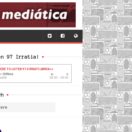
en 97 Irratia!
ERE TO LISTEN 97.0 IRRATI LIBREA
>>
: Offline
dhill
08:00 - 09:00
ch