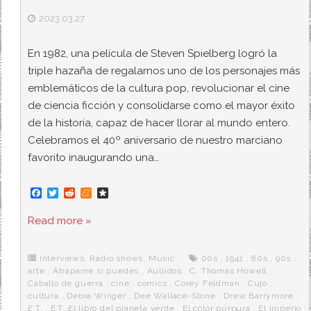
2023.03.27
En 1982, una película de Steven Spielberg logró la
triple hazaña de regalarnos uno de los personajes más
emblemáticos de la cultura pop, revolucionar el cine
de ciencia ficción y consolidarse como el mayor éxito
de la historia, capaz de hacer llorar al mundo entero.
Celebramos el 40º aniversario de nuestro marciano
favorito inaugurando una…
F
T
R
M
D
a
w
e
e
i
c
i
d
n
a
Read more »
e
t
d
e
s
b
t
i
a
p
o
e
t
m
o
o
r
e
r
Interviews
,
Radio shows
,
Music
00s
,
1941
,
80s
,
90s
,
k
a
arte
,
Atrapame si puedes
,
Aullidos
,
C. Thomas Howell
,
Caballo de guerra
,
cine
,
comics
,
Corey Feldman
,
Cujo
,
cultura
,
Debra Winger
,
Dee Wallace-Stone
,
Drew Barrymore
,
E.T.
,
E.T. El libro del planeta verde
,
El color púrpura
,
El imperio