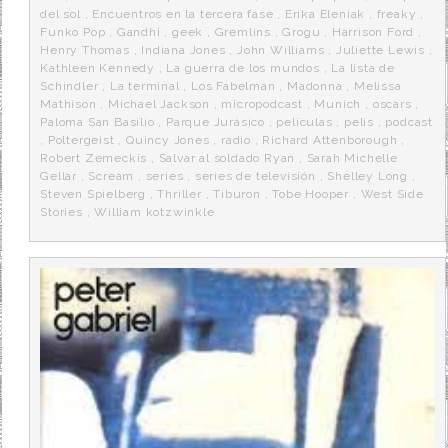
del sol
,
Encuentros en la tercera fase
,
Erika Eleniak
,
freaky
,
Funko Pop
,
Gandhi
,
geek
,
Gremlins
,
Grogu
,
Harrison Ford
,
Henry Thomas
,
Indiana Jones
,
John Williams
,
Juliette Lewis
,
Kathleen Kennedy
,
La guerra de los mundos
,
La lista de
Schindler
,
La terminal
,
Los Fabelman
,
Madonna
,
Melissa
Mathison
,
Michael Jackson
,
micropodcast
,
Munich
,
oscars
,
Paloma San Basilio
,
Parque Jurásico
,
películas
,
pelis
,
podcast
,
Poltergeist
,
Quincy Jones
,
radio
,
Richard Attenborough
,
Robert Zemeckis
,
Salvar al soldado Ryan
,
Sarah Michelle
Gellar
,
Scream
,
series
,
series de televisión
,
Shelley Long
,
Steven Spielberg
,
Thriller
,
Tiburon
,
Tobe Hooper
,
West Side
Stories
,
William kotzwinkle