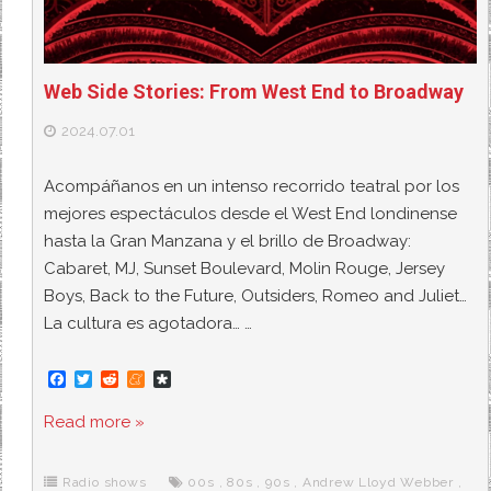
Web Side Stories: From West End to Broadway
2024.07.01
Acompáñanos en un intenso recorrido teatral por los
mejores espectáculos desde el West End londinense
hasta la Gran Manzana y el brillo de Broadway:
Cabaret, MJ, Sunset Boulevard, Molin Rouge, Jersey
Boys, Back to the Future, Outsiders, Romeo and Juliet…
La cultura es agotadora… …
F
T
R
M
D
a
w
e
e
i
c
i
d
n
a
Read more »
e
t
d
e
s
b
t
i
a
p
o
e
t
m
o
o
r
e
r
Radio shows
00s
,
80s
,
90s
,
Andrew Lloyd Webber
,