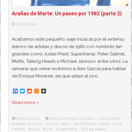
Arañas de Marte: Un paseo por 1982 (parte 2)
2021.05.24
Acabamos este pequeño viaje musical por el extenso
elenco de artistas y discos de 1982 con nombres tan
grandes como Judas Priest, Supertramp, Peter Gabriel,
Misfits, Talking Heads o Michael Jackson, entre otros. La
semana que viene recibimos a Alex García para hablar
de Enrique Morente, así que estad al loro.
F
T
R
M
D
a
w
e
e
i
c
i
d
n
a
Read more »
e
t
d
e
s
b
t
i
a
p
o
e
t
m
o
o
r
e
r
Radio shows
Dexys midnight runners
,
Judas priest
,
k
a
Michael Jackson
,
Misfits
,
Obus
,
Pat Metheny Group
,
Peter
Gabriel
,
Prince
,
Rush
,
Supertramp
,
Talking heads