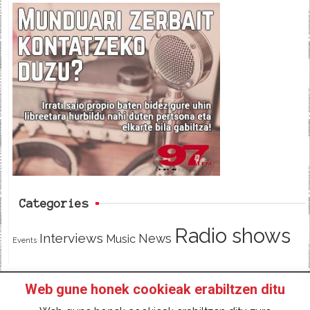
c
i
e
e
t
d
b
t
o
e
o
r
k
Categories
Radio shows
Interviews
News
Music
Events
Web gune honek cookieak erabiltzen ditu
HOME
HAZTE SOCI@ DE 97FM IRRATIA