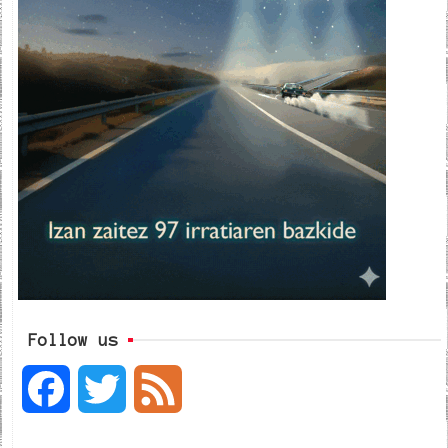
Follow us
F
T
F
a
w
e