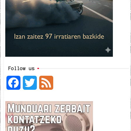
Follow us
F
T
F
a
w
e
c
i
e
e
t
d