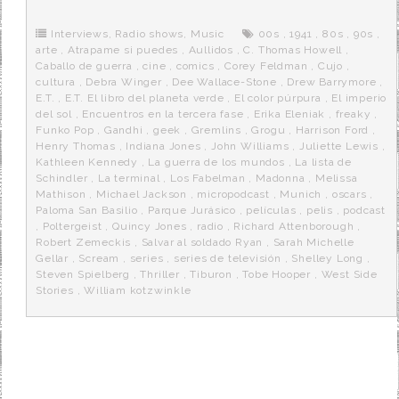
b
t
i
a
p
o
e
t
m
o
o
r
e
r
Interviews
,
Radio shows
,
Music
00s
,
1941
,
80s
,
90s
,
k
a
arte
,
Atrapame si puedes
,
Aullidos
,
C. Thomas Howell
,
Caballo de guerra
,
cine
,
comics
,
Corey Feldman
,
Cujo
,
cultura
,
Debra Winger
,
Dee Wallace-Stone
,
Drew Barrymore
,
E.T.
,
E.T. El libro del planeta verde
,
El color púrpura
,
El imperio
del sol
,
Encuentros en la tercera fase
,
Erika Eleniak
,
freaky
,
Funko Pop
,
Gandhi
,
geek
,
Gremlins
,
Grogu
,
Harrison Ford
,
Henry Thomas
,
Indiana Jones
,
John Williams
,
Juliette Lewis
,
Kathleen Kennedy
,
La guerra de los mundos
,
La lista de
Schindler
,
La terminal
,
Los Fabelman
,
Madonna
,
Melissa
Mathison
,
Michael Jackson
,
micropodcast
,
Munich
,
oscars
,
Paloma San Basilio
,
Parque Jurásico
,
películas
,
pelis
,
podcast
,
Poltergeist
,
Quincy Jones
,
radio
,
Richard Attenborough
,
Robert Zemeckis
,
Salvar al soldado Ryan
,
Sarah Michelle
Gellar
,
Scream
,
series
,
series de televisión
,
Shelley Long
,
Steven Spielberg
,
Thriller
,
Tiburon
,
Tobe Hooper
,
West Side
Stories
,
William kotzwinkle