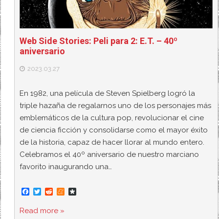
Web Side Stories: Peli para 2: E.T. – 40º
aniversario
2023.03.27
En 1982, una película de Steven Spielberg logró la
triple hazaña de regalarnos uno de los personajes más
emblemáticos de la cultura pop, revolucionar el cine
de ciencia ficción y consolidarse como el mayor éxito
de la historia, capaz de hacer llorar al mundo entero.
Celebramos el 40º aniversario de nuestro marciano
favorito inaugurando una…
F
T
R
M
D
a
w
e
e
i
c
i
d
n
a
Read more »
e
t
d
e
s