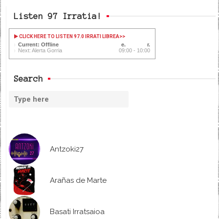
Listen 97 Irratia!
CLICK HERE TO LISTEN 97.0 IRRATI LIBREA
>>
Current: Offline
Next: Alerta Gorria
09:00 - 10:00
Search
Antzoki27
Arañas de Marte
Basati Irratsaioa