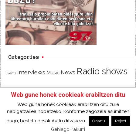
b
t
o
e
o
r
k
Categories
Radio shows
Interviews
News
Music
Events
Web gune honek cookieak erabiltzen ditu
HOME
HAZTE SOCI@ DE 97FM IRRATIA
Web gune honek cookieak erabiltzen ditu zure
FACEBOOK
TWITTER
CONTACT
LOGIN
nabigatzailea hobetzeko. Konforme zagozela asumitzen
2018 Gure eduki guztiak Creative Commons
dugu, bestela desaktibatu ditzakezu.
Onartu
Reject
Aitortu 4.0 Nazioartekoa Baimen baten mende
Gehiago irakurri
daude.