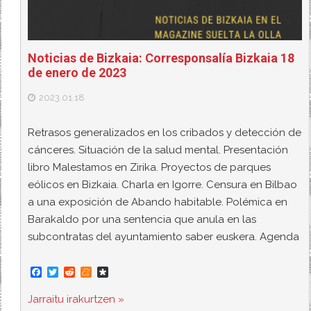
Noticias de Bizkaia: Corresponsalía Bizkaia 18
de enero de 2023
2023.01.18
Retrasos generalizados en los cribados y detección de
cánceres. Situación de la salud mental. Presentación
libro Malestamos en Zirika. Proyectos de parques
eólicos en Bizkaia. Charla en Igorre. Censura en Bilbao
a una exposición de Abando habitable. Polémica en
Barakaldo por una sentencia que anula en las
subcontratas del ayuntamiento saber euskera. Agenda
F
T
R
M
D
a
w
e
e
i
c
i
d
n
a
Jarraitu irakurtzen »
e
t
d
e
s