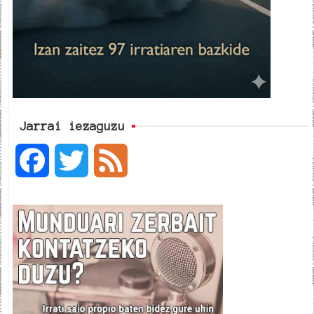
Jarrai iezaguzu
F
T
F
a
w
e
c
i
e
e
t
d
b
t