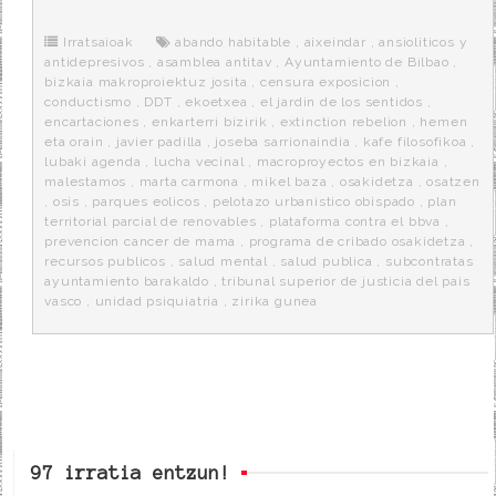
b
t
i
a
p
o
e
t
m
o
o
r
e
r
Irratsaioak
abando habitable
,
aixeindar
,
ansioliticos y
k
a
antidepresivos
,
asamblea antitav
,
Ayuntamiento de Bilbao
,
bizkaia makroproiektuz josita
,
censura exposicion
,
conductismo
,
DDT
,
ekoetxea
,
el jardin de los sentidos
,
encartaciones
,
enkarterri bizirik
,
extinction rebelion
,
hemen
eta orain
,
javier padilla
,
joseba sarrionaindia
,
kafe filosofikoa
,
lubaki agenda
,
lucha vecinal
,
macroproyectos en bizkaia
,
malestamos
,
marta carmona
,
mikel baza
,
osakidetza
,
osatzen
,
osis
,
parques eolicos
,
pelotazo urbanistico obispado
,
plan
territorial parcial de renovables
,
plataforma contra el bbva
,
prevencion cancer de mama
,
programa de cribado osakidetza
,
recursos publicos
,
salud mental
,
salud publica
,
subcontratas
ayuntamiento barakaldo
,
tribunal superior de justicia del pais
vasco
,
unidad psiquiatria
,
zirika gunea
97 irratia entzun!