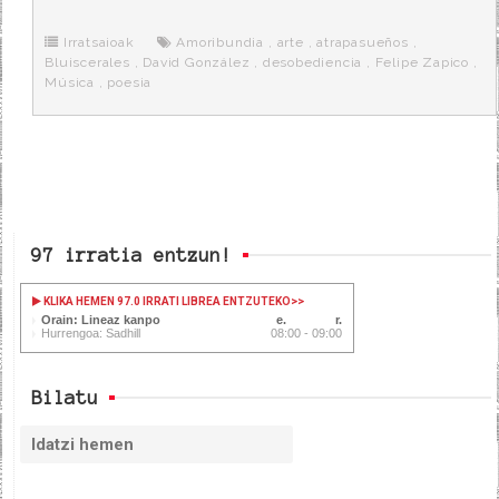
b
t
i
a
p
o
e
t
m
o
o
r
e
r
Irratsaioak
Amoribundia
,
arte
,
atrapasueños
,
k
a
Bluiscerales
,
David González
,
desobediencia
,
Felipe Zapico
,
Música
,
poesia
97 irratia entzun!
KLIKA HEMEN 97.0 IRRATI LIBREA ENTZUTEKO
>>
Orain: Lineaz kanpo
Hurrengoa: Sadhill
08:00 - 09:00
Bilatu