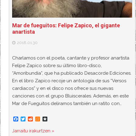
Mar de fueguitos: Felipe Zapico, el gigante
anartista
2018.01.30
Charlamos con el poeta, cantante y profesor anartista
Felipe Zapico sobre su último libro-disco,
“Amoribundia”, que ha publicado Desacorde Ediciones.
En el libro Zapico recoje un antología de sus “Versos
cardiacos” y en el disco nos ofrece sus nuevas
canciones con el grupo Bluiscerales. Además, en este
Mar de Fueguitos deliramos también un ratito con…
F
T
R
M
D
a
w
e
e
i
c
i
d
n
a
Jarraitu irakurtzen »
e
t
d
e
s