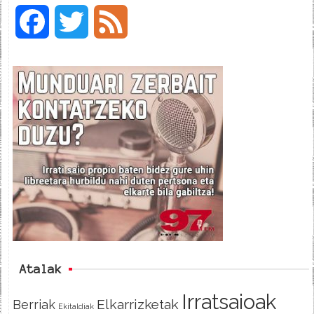
F
T
F
a
w
e
c
i
e
e
t
d
b
t
o
e
o
r
k
Atalak
Irratsaioak
Elkarrizketak
Berriak
Ekitaldiak