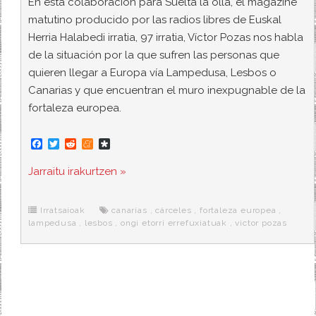
En esta colaboración para Suelta la olla, el magazine
matutino producido por las radios libres de Euskal
Herria Halabedi irratia, 97 irratia, Víctor Pozas nos habla
de la situación por la que sufren las personas que
quieren llegar a Europa vía Lampedusa, Lesbos o
Canarias y que encuentran el muro inexpugnable de la
fortaleza europea.
F
T
R
M
D
a
w
e
e
i
c
i
d
n
a
Jarraitu irakurtzen »
e
t
d
e
s
b
t
i
a
p
o
e
t
m
o
o
r
e
r
Irratsaioak
canarias
,
cárceles
,
fortaleza europea
,
k
a
lampedusa
,
lesbos
,
ongi etorri errefuxiatuak
,
victor pozas