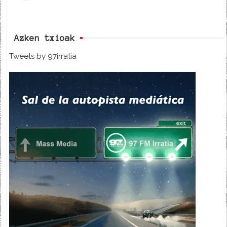
Azken txioak
Tweets by 97irratia