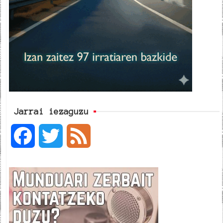
Jarrai iezaguzu
F
T
F
a
w
e
c
i
e
e
t
d