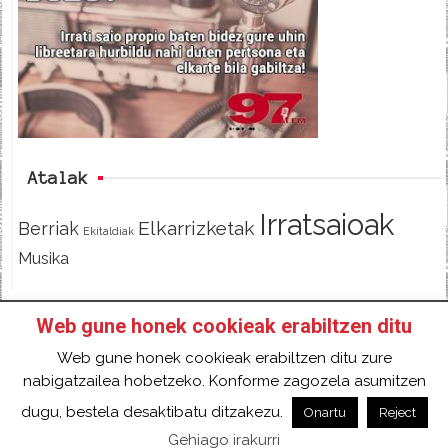
b
t
o
e
o
r
k
Atalak
Irratsaioak
Elkarrizketak
Berriak
Ekitaldiak
Musika
Web gune honek cookieak erabiltzen ditu
HASIERA
IZAN IRRATIKIDE!
FACEBOOK
Web gune honek cookieak erabiltzen ditu zure
TWITTER
HARREMANETARAKO
SARRERA
nabigatzailea hobetzeko. Konforme zagozela asumitzen
2018 Gure eduki guztiak Creative Commons
dugu, bestela desaktibatu ditzakezu.
Onartu
Reject
Aitortu 4.0 Nazioartekoa Baimen baten mende
Gehiago irakurri