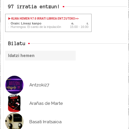
97 irratia entzun!
KLIKA HEMEN 97.0 IRRATI LIBREA ENTZUTEKO
>>
Orain: Lineaz kanpo
Hurrengoa: El canto de la tripulación
15:00 - 16:00
Bilatu
Antzoki27
Arañas de Marte
Basati Irratsaioa