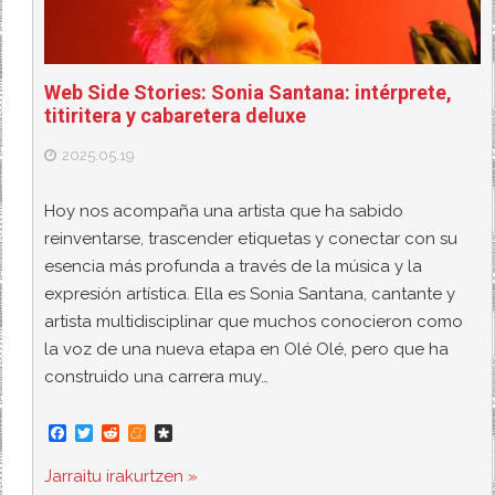
Web Side Stories: Sonia Santana: intérprete,
titiritera y cabaretera deluxe
2025.05.19
Hoy nos acompaña una artista que ha sabido
reinventarse, trascender etiquetas y conectar con su
esencia más profunda a través de la música y la
expresión artística. Ella es Sonia Santana, cantante y
artista multidisciplinar que muchos conocieron como
la voz de una nueva etapa en Olé Olé, pero que ha
construido una carrera muy…
F
T
R
M
D
a
w
e
e
i
c
i
d
n
a
Jarraitu irakurtzen »
e
t
d
e
s