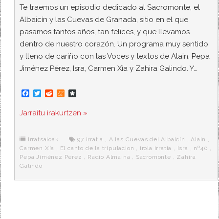
Te traemos un episodio dedicado al Sacromonte, el
Albaicín y las Cuevas de Granada, sitio en el que
pasamos tantos años, tan felices, y que llevamos
dentro de nuestro corazón. Un programa muy sentido
y lleno de cariño con las Voces y textos de Alain, Pepa
Jiménez Pérez, Isra, Carmen Xía y Zahira Galindo. Y…
F
T
R
M
D
a
w
e
e
i
c
i
d
n
a
Jarraitu irakurtzen »
e
t
d
e
s
b
t
i
a
p
o
e
t
m
o
o
r
e
r
Irratsaioak
97 irratia
,
A las Cuevas del Albaicín
,
Alain
,
k
a
Carmen Xía
,
El canto de la tripulacion
,
irola irratia
,
Isra
,
nº40
,
Pepa Jiménez Pérez
,
Radio Almaina
,
Sacromonte
,
Zahira
Galindo