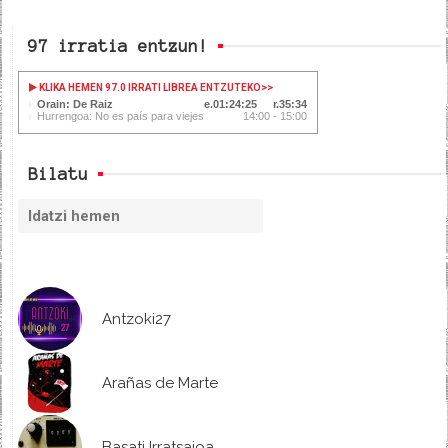
97 irratia entzun!
KLIKA HEMEN 97.0 IRRATI LIBREA ENTZUTEKO
>>
Orain: De Raiz
01:24:25
35:34
Hurrengoa: No es país para viejes
14:00 - 15:00
Bilatu
Antzoki27
Arañas de Marte
Basati Irratsaioa