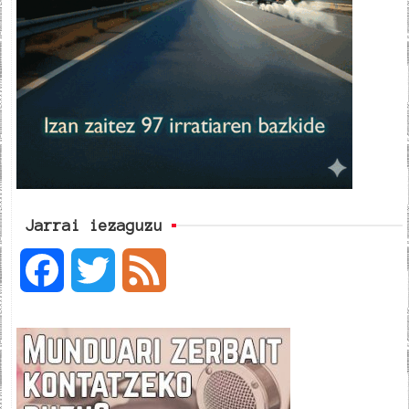
Jarrai iezaguzu
F
T
F
a
w
e
c
i
e
e
t
d