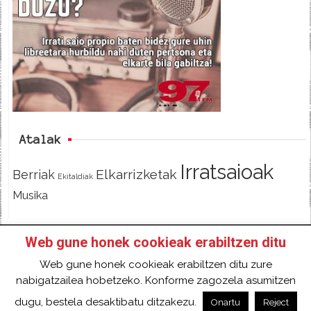
b
t
o
e
o
r
k
Atalak
Irratsaioak
Elkarrizketak
Berriak
Ekitaldiak
Musika
Web gune honek cookieak erabiltzen ditu
HASIERA
IZAN IRRATIKIDE!
FACEBOOK
Web gune honek cookieak erabiltzen ditu zure
TWITTER
HARREMANETARAKO
SARRERA
nabigatzailea hobetzeko. Konforme zagozela asumitzen
2018 Gure eduki guztiak Creative Commons
dugu, bestela desaktibatu ditzakezu.
Onartu
Reject