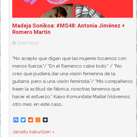
Madeja Sonikoa: #MS48: Antonia Jiménez +
Romero Martin
2026.04.30
“No acepto que digan que las mujeres tocamos con
menos fuerza.”/ “En el flamenco cabe todo.” / “No
creo que pudiera dar una visión femenina de la
guitarra, pero si una visión feminista.”/ “Mis compañeros
traen la actitud de fábrica, nosotras tenemos que
hacer el esfuerzo.” Kaixo Komunitate Maitia! ¡Volvemos
otro mes, en este caso…
F
T
R
M
D
a
w
e
e
i
c
i
d
n
a
Jarraitu irakurtzen »
e
t
d
e
s