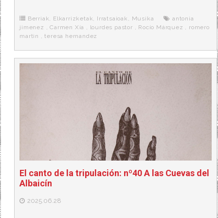
b
t
i
a
p
o
e
t
m
o
o
r
e
r
Berriak
,
Elkarrizketak
,
Irratsaioak
,
Musika
antonia
k
a
jimenez
,
Carmen Xía
,
lourdes pastor
,
Rocío Márquez
,
romero
martin
,
teresa hernandez
El canto de la tripulación: nº40 A las Cuevas del
Albaicín
2025.06.28