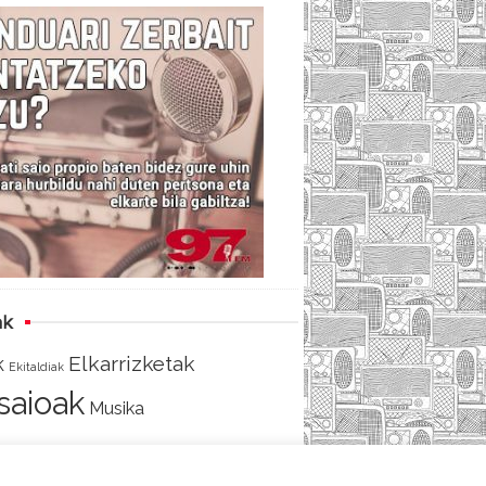
c
i
e
e
t
d
b
t
o
e
o
r
k
ak
Elkarrizketak
k
Ekitaldiak
tsaioak
Musika
AKO
SARRERA