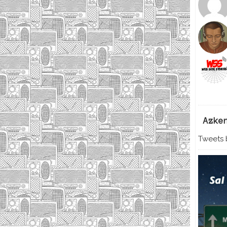
Azke
Tweets b