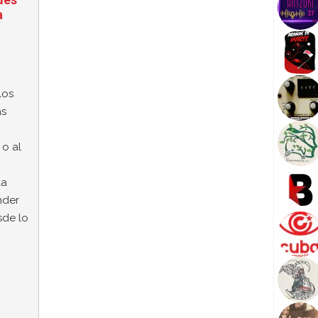
a
los
as
 o al
la
nder
sde lo