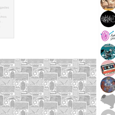
igadas
,
chos
s
,
,