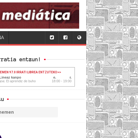
NA
rratia entzun!
HEMEN 97.0 IRRATI LIBREA ENTZUTEKO
>>
 Lineaz kanpo
oa: El aprendiz de buho
18:00 - 19:00
tu