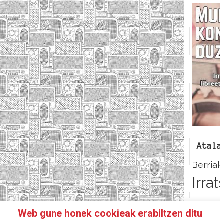
Atal
Berria
Irra
Web gune honek cookieak erabiltzen ditu
N IRRATIKIDE!
FACEBOOK
TWITTER
HARREMANETAR