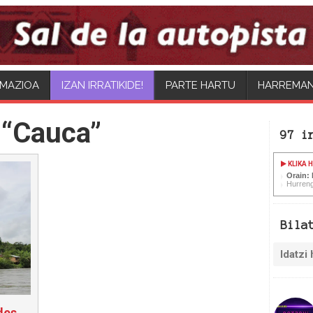
MAZIOA
PARTE HARTU
HARREMA
 “Cauca”
97 i
KLIKA 
Orain:
Hurreng
Bila
des