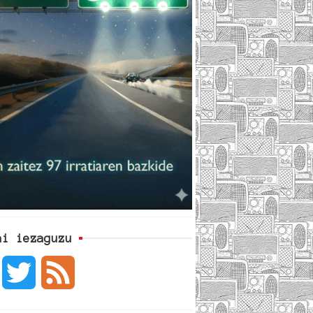
ai iezaguzu
F
T
F
a
w
e