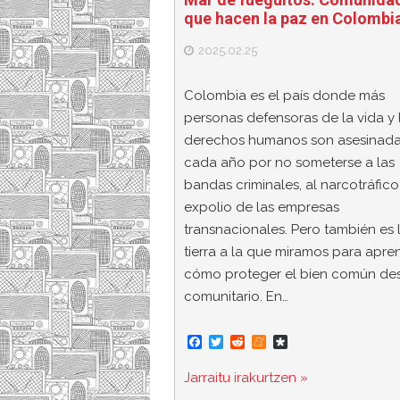
que hacen la paz en Colombi
2025.02.25
Colombia es el país donde más
personas defensoras de la vida y 
derechos humanos son asesinad
cada año por no someterse a las
bandas criminales, al narcotráfico
expolio de las empresas
transnacionales. Pero también es 
tierra a la que miramos para apre
cómo proteger el bien común de
comunitario. En…
F
T
R
M
D
a
w
e
e
i
c
i
d
n
a
Jarraitu irakurtzen »
e
t
d
e
s
b
t
i
a
p