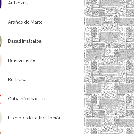
Antzoki27
Arañas de Marte
Basati Irratsaioa
Buenamente
Bultzaka
Cubainformación
El canto de la tripulación