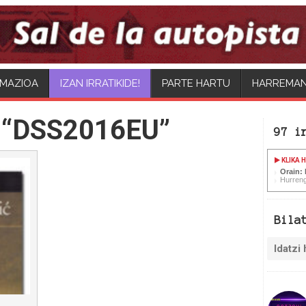
MAZIOA
PARTE HARTU
HARREMA
 “DSS2016EU”
97 i
KLIKA 
Orain:
Hurreng
Bila