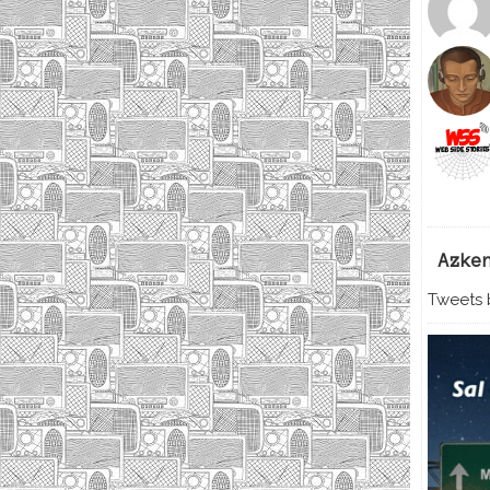
Azke
Tweets b