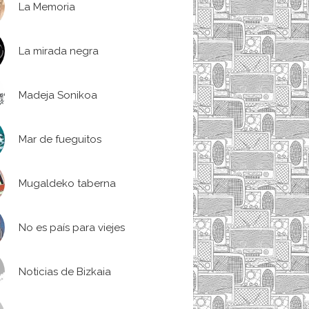
La Memoria
La mirada negra
Madeja Sonikoa
Mar de fueguitos
Mugaldeko taberna
No es país para viejes
Noticias de Bizkaia