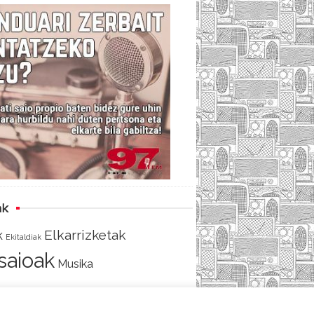
c
i
e
e
t
d
b
t
o
e
o
r
k
ak
Elkarrizketak
k
Ekitaldiak
tsaioak
Musika
AKO
SARRERA