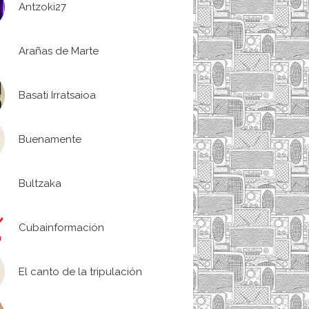
Antzoki27
Arañas de Marte
Basati Irratsaioa
Buenamente
Bultzaka
Cubainformación
El canto de la tripulación