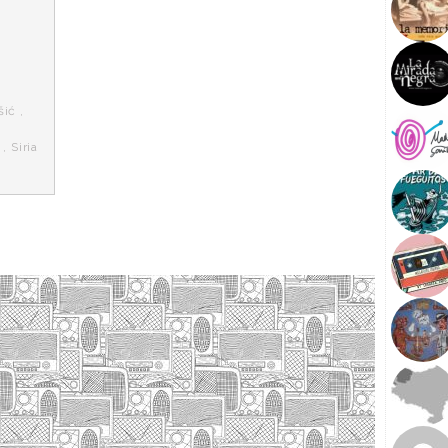
šić
,
,
Siria