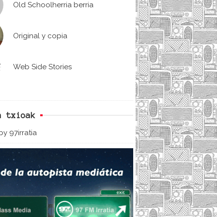
Old Schoolherria berria
Original y copia
Web Side Stories
n txioak
y 97irratia