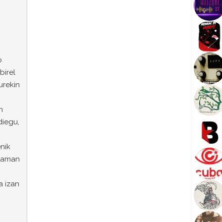
o
birel
urekin
n
diegu,
enik
graman
a izan