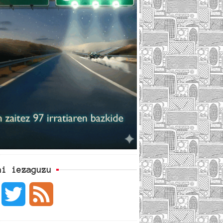
ai iezaguzu
F
T
F
a
w
e