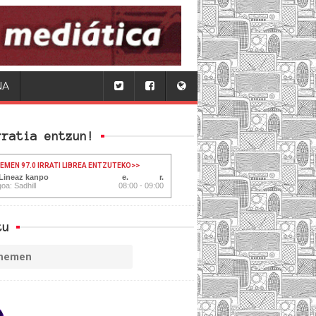
NA
rratia entzun!
HEMEN 97.0 IRRATI LIBREA ENTZUTEKO
>>
 Lineaz kanpo
oa: Sadhill
08:00 - 09:00
tu