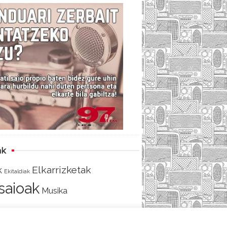
c
i
e
e
t
d
b
t
o
e
o
r
k
ak
Elkarrizketak
k
Ekitaldiak
tsaioak
Musika
AKO
SARRERA