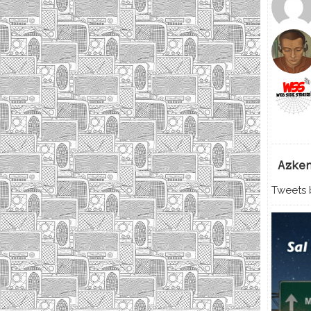
Azke
Tweets b