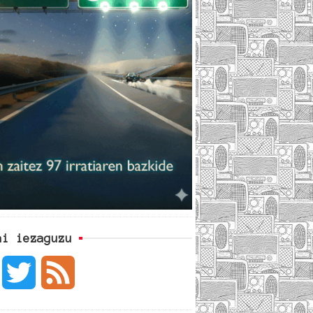
ai iezaguzu
F
T
F
a
w
e