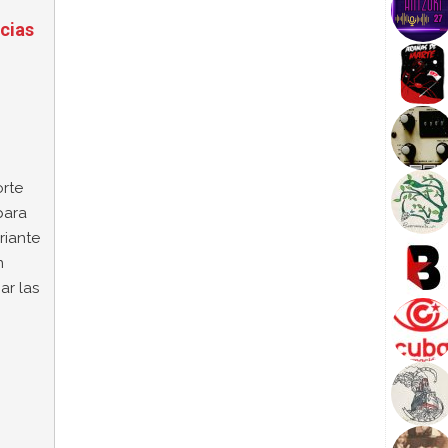
cias
orte
para
riante
n
ar las