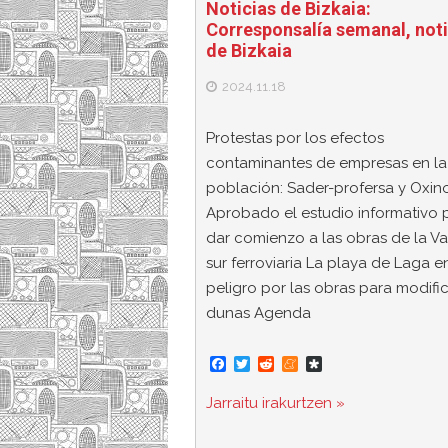
Noticias de Bizkaia:
Corresponsalía semanal, noti
de Bizkaia
2024.11.18
Protestas por los efectos
contaminantes de empresas en la
población: Sader-profersa y Oxin
Aprobado el estudio informativo 
dar comienzo a las obras de la Va
sur ferroviaria La playa de Laga e
peligro por las obras para modific
dunas Agenda
F
T
R
M
D
a
w
e
e
i
c
i
d
n
a
Jarraitu irakurtzen »
e
t
d
e
s
b
t
i
a
p
o
e
t
m
o