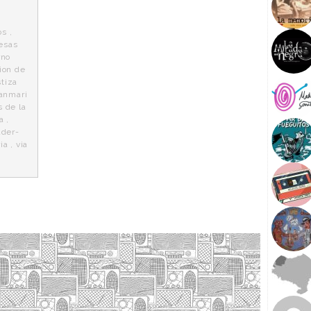
os
,
esas
rno
ion de
stiza
anmari
 de la
a
,
ader-
ia
,
via