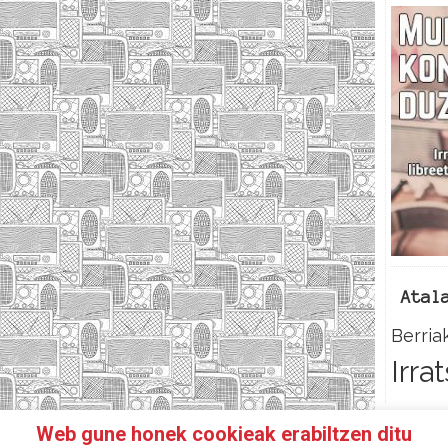
Atal
Berria
Irra
Web gune honek cookieak erabiltzen ditu
N IRRATIKIDE!
FACEBOOK
TWITTER
HARREMANETAR