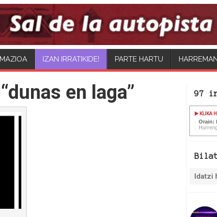
MAZIOA
IZAN IRRATIKIDE!
PARTE HARTU
HARREMA
“dunas en laga”
97 i
KLIKA 
Orain:
Hurren
Bila