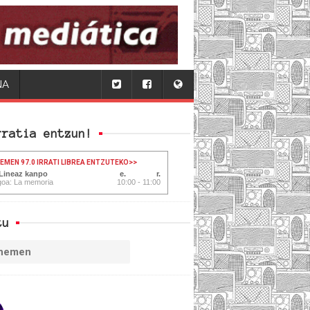
NA
rratia entzun!
HEMEN 97.0 IRRATI LIBREA ENTZUTEKO
>>
 Lineaz kanpo
goa: La memoria
10:00 - 11:00
tu