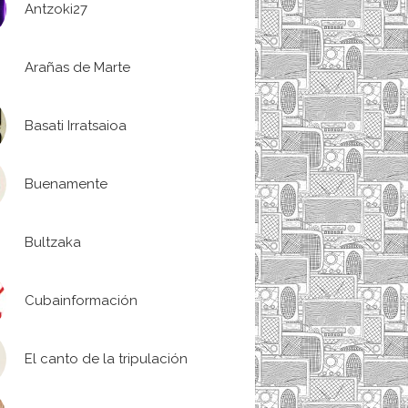
Antzoki27
Arañas de Marte
Basati Irratsaioa
Buenamente
Bultzaka
Cubainformación
El canto de la tripulación