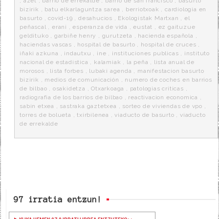
,
azet
,
barrio de errekalde
,
barrio de san francisco
,
basurto
bizirik
,
batu elkarlaguntza sarea
,
berriotxoak
,
cardiologia en
basurto
,
covid-19
,
desahucios
,
Ekologistak Martxan
,
el
peñascal
,
erani
,
esperanza de vida
,
eustat
,
ez gaituzue
geldituko
,
garbiñe henry
,
gurutzeta
,
hacienda española
,
haciendas vascas
,
hospital de basurto
,
hospital de cruces
,
iñaki azkuna
,
indautxu
,
ine
,
instituciones publicas
,
instituto
nacional de estadistica
,
kalamiak
,
la peña
,
lista anual de
morosos
,
lista forbes
,
lubaki agenda
,
manifestacion basurto
bizirik
,
medios de comunicación
,
numero de coches en barrios
de bilbao
,
osakidetza
,
Otxarkoaga
,
patologias criticas
,
radiografia de los barrios de bilbao
,
reactivacion economica
,
sabin etxea
,
sastraka gaztetxea
,
sorteo de viviendas de vpo
,
torres de bolueta
,
txirbilenea
,
viaducto de basurto
,
viaducto
de errekalde
97 irratia entzun!