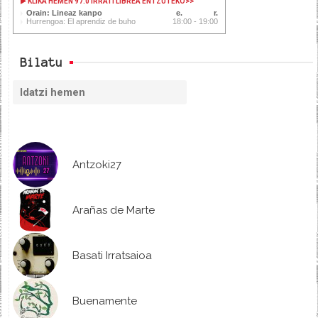
KLIKA HEMEN 97.0 IRRATI LIBREA ENTZUTEKO
>>
Orain: Lineaz kanpo
Hurrengoa: El aprendiz de buho
18:00 - 19:00
Bilatu
Antzoki27
Arañas de Marte
Basati Irratsaioa
Buenamente