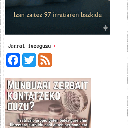
Jarrai iezaguzu
F
T
F
a
w
e
c
i
e
e
t
d
b
t