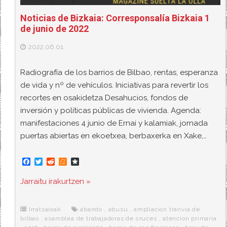
Noticias de Bizkaia: Corresponsalía Bizkaia 1
de junio de 2022
2022.06.01
Radiografía de los barrios de Bilbao, rentas, esperanza
de vida y nº de vehículos. Iniciativas para revertir los
recortes en osakidetza Desahucios, fondos de
inversión y políticas públicas de vivienda. Agenda:
manifestaciones 4 junio de Ernai y kalamiak, jornada
puertas abiertas en ekoetxea, berbaxerka en Xake,…
F
T
R
M
D
a
w
e
e
i
c
i
d
n
a
Jarraitu irakurtzen »
e
t
d
e
s
b
t
i
a
p
o
e
t
m
o
o
r
e
r
Irratsaioak
abando
,
abusu
,
ampliacion tranvia de
k
a
bilbao
,
asamblea de trabajadoras de cruces
,
atencion primaria