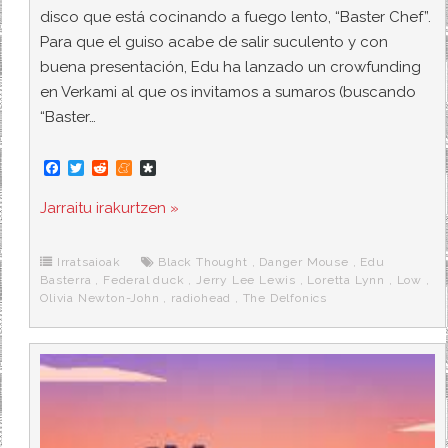
disco que está cocinando a fuego lento, “Baster Chef”.
Para que el guiso acabe de salir suculento y con
buena presentación, Edu ha lanzado un crowfunding
en Verkami al que os invitamos a sumaros (buscando
“Baster…
F
T
R
M
D
a
w
e
e
i
c
i
d
n
a
Jarraitu irakurtzen »
e
t
d
e
s
b
t
i
a
p
o
e
t
m
o
o
r
e
r
Irratsaioak
Black Thought
,
Danger Mouse
,
Edu
k
a
Basterra
,
Federal duck
,
Jerry Lee Lewis
,
Loretta Lynn
,
Low
,
Olivia Newton-John
,
radiohead
,
The Delfonics