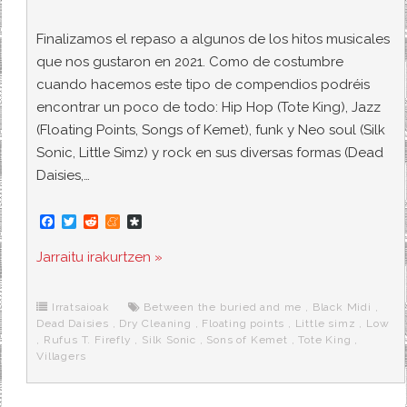
Finalizamos el repaso a algunos de los hitos musicales
que nos gustaron en 2021. Como de costumbre
cuando hacemos este tipo de compendios podréis
encontrar un poco de todo: Hip Hop (Tote King), Jazz
(Floating Points, Songs of Kemet), funk y Neo soul (Silk
Sonic, Little Simz) y rock en sus diversas formas (Dead
Daisies,…
F
T
R
M
D
a
w
e
e
i
c
i
d
n
a
Jarraitu irakurtzen »
e
t
d
e
s
b
t
i
a
p
o
e
t
m
o
o
r
e
r
Irratsaioak
Between the buried and me
,
Black Midi
,
k
a
Dead Daisies
,
Dry Cleaning
,
Floating points
,
Little simz
,
Low
,
Rufus T. Firefly
,
Silk Sonic
,
Sons of Kemet
,
Tote King
,
Villagers