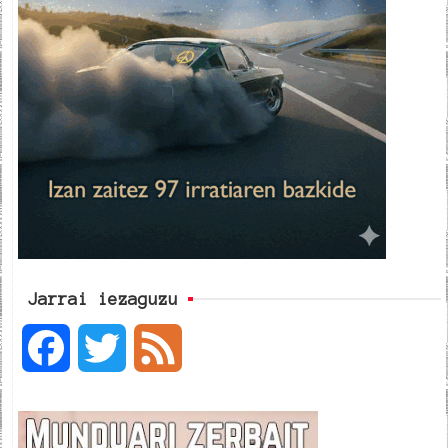
Jarrai iezaguzu
F
T
F
a
w
e
c
i
e