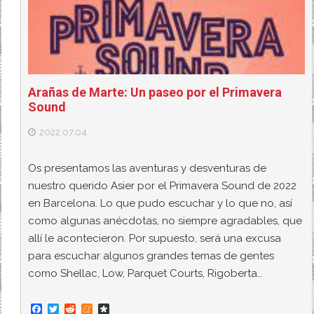
Arañas de Marte: Un paseo por el Primavera
Sound
2022.07.04
Os presentamos las aventuras y desventuras de
nuestro querido Asier por el Primavera Sound de 2022
en Barcelona. Lo que pudo escuchar y lo que no, así
como algunas anécdotas, no siempre agradables, que
allí le acontecieron. Por supuesto, será una excusa
para escuchar algunos grandes temas de gentes
como Shellac, Low, Parquet Courts, Rigoberta…
F
T
R
M
D