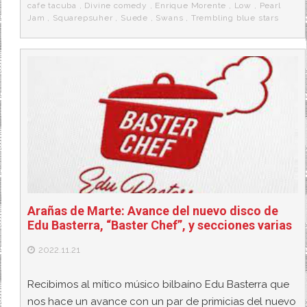
k
a
cafe tacuba
,
Divine comedy
,
Enrique Morente
,
Low
,
Pearl
Jam
,
Squarepsuher
,
Suede
,
Swans
,
Trembling blue stars
Arañas de Marte: Avance del nuevo disco de
Edu Basterra, “Baster Chef”, y secciones varias
2022.11.21
Recibimos al mítico músico bilbaíno Edu Basterra que
nos hace un avance con un par de primicias del nuevo