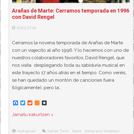
Arañas de Marte: Cerramos temporada en 1996
con David Rengel
2023.07.10
Cerramos la novena temporada de Arañas de Marte
con un viajecito al año 1996. Y lo hacemos con uno de
nuestros colaboradores favoritos, David Rengel, que
nos visita desplegando toda su sabiduría musical en
este trayecto 17 años atrás en el tiempo. Como veréis,
se han quedado un montón de canciones fuera
(lógicamente), pero la…
F
T
R
M
D
a
w
e
e
i
c
i
d
n
a
Jarraitu irakurtzen »
e
t
d
e
s
b
t
i
a
p
o
e
t
m
o
o
r
e
r
Irratsaioak
Aphex Twin
,
Beck
,
Belle and Sebatian
,