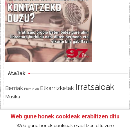
e
t
d
b
t
o
e
o
r
k
Atalak
Irratsaioak
Elkarrizketak
Berriak
Ekitaldiak
Musika
Web gune honek cookieak erabiltzen ditu
HASIERA
IZAN IRRATIKIDE!
FACEBOOK
Web gune honek cookieak erabiltzen ditu zure
TWITTER
HARREMANETARAKO
SARRERA