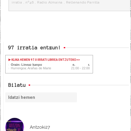
k
a
irratia
,
nº46
,
Radio Almaina
,
Rellenando Parrilla
97 irratia entzun!
KLIKA HEMEN 97.0 IRRATI LIBREA ENTZUTEKO
>>
Orain: Lineaz kanpo
Hurrengoa: Arañas de Marte
21:00 - 22:00
Bilatu
Antzoki27