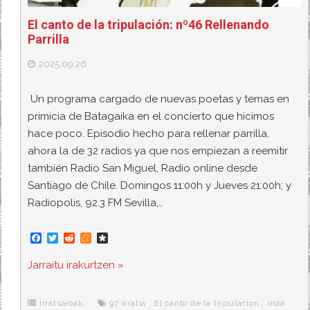
El canto de la tripulación: nº46 Rellenando
Parrilla
2025.09.26
Un programa cargado de nuevas poetas y temas en
primicia de Batagaika en el concierto que hicimos
hace poco. Episodio hecho para rellenar parrilla,
ahora la de 32 radios ya que nos empiezan a reemitir
también Radio San Miguel, Radio online desde
Santiago de Chile. Domingos 11:00h y Jueves 21:00h; y
Radiopolis, 92.3 FM Sevilla,…
F
T
R
M
D
a
w
e
e
i
c
i
d
n
a
Jarraitu irakurtzen »
e
t
d
e
s
b
t
i
a
p
o
e
t
m
o
o
r
e
r
Irratsaioak
97 irratia
,
El canto de la tripulacion
,
irola