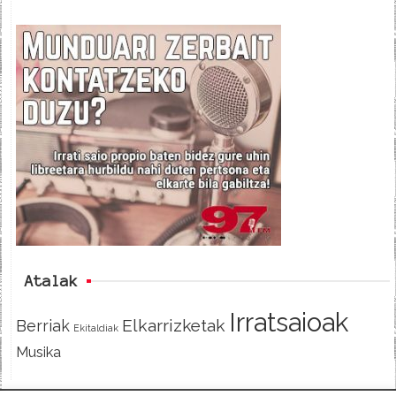
a
w
e
c
i
e
e
t
d
b
t
o
e
o
r
k
Atalak
Irratsaioak
Elkarrizketak
Berriak
Ekitaldiak
Musika