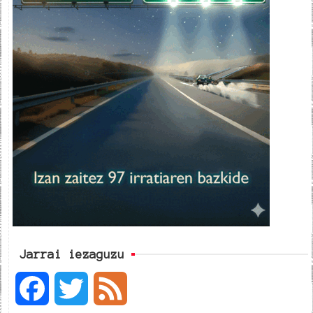
Jarrai iezaguzu
F
T
F