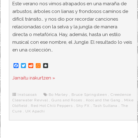
Este verano nos vimos atrapados en una maraña de
arbustos, árboles con lianas y frondosos caminos de
difícil tránsito… y nos dio por recordar canciones
relacionadas con la selva y la jungla de manera
directa o metafórica. Hay, además, hasta un estilo
musical con ese nombre, el Jungle. El resultado lo veis
en una colección…
F
T
R
M
D
a
w
e
e
i
c
i
d
n
a
Jarraitu irakurtzen »
e
t
d
e
s
b
t
i
a
p
o
e
t
m
o
o
r
e
r
Irratsaioak
Bo Marley
,
Bruce Springsteen
,
Creedence
k
a
Clearwater Revival
,
Guns and Roses
,
Kool and the Gang
,
Mike
Oldfield
,
Red Hot Chili Peppers
,
Shy FX
,
Tash Sultana
,
The
Cure
,
UK Apachi