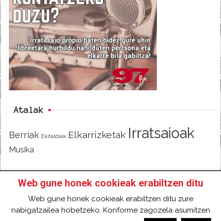
e
t
d
b
t
o
e
o
r
k
Atalak
Irratsaioak
Elkarrizketak
Berriak
Ekitaldiak
Musika
Web gune honek cookieak erabiltzen ditu
HASIERA
IZAN IRRATIKIDE!
FACEBOOK
Web gune honek cookieak erabiltzen ditu zure
TWITTER
HARREMANETARAKO
SARRERA
nabigatzailea hobetzeko. Konforme zagozela asumitzen