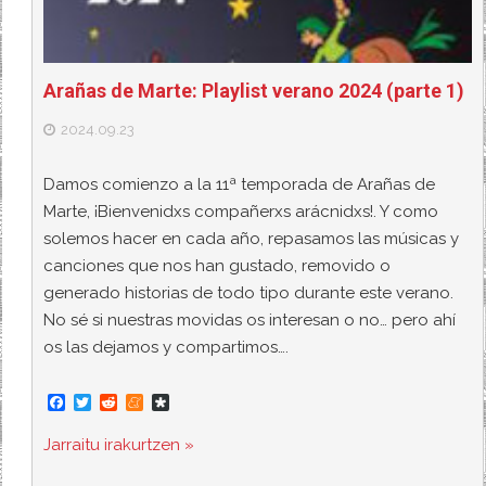
Arañas de Marte: Playlist verano 2024 (parte 1)
2024.09.23
Damos comienzo a la 11ª temporada de Arañas de
Marte, ¡Bienvenidxs compañerxs arácnidxs!. Y como
solemos hacer en cada año, repasamos las músicas y
canciones que nos han gustado, removido o
generado historias de todo tipo durante este verano.
No sé si nuestras movidas os interesan o no… pero ahí
os las dejamos y compartimos….
F
T
R
M
D
a
w
e
e
i
c
i
d
n
a
Jarraitu irakurtzen »
e
t
d
e
s
b
t
i
a
p