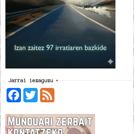
Jarrai iezaguzu
F
T
F
a
w
e
c
i
e