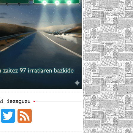
ai iezaguzu
F
T
F
a
w
e