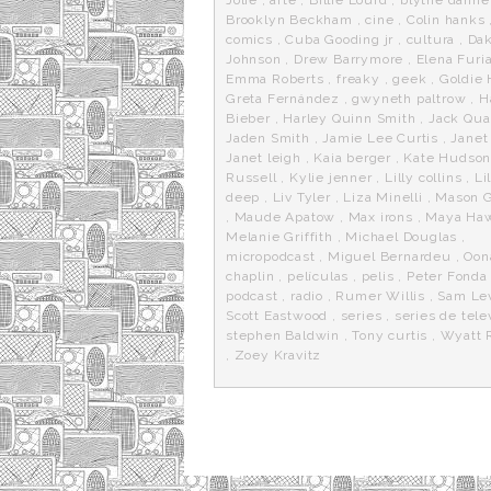
Brooklyn Beckham
,
cine
,
Colin hanks
comics
,
Cuba Gooding jr
,
cultura
,
Dak
Johnson
,
Drew Barrymore
,
Elena Furi
Emma Roberts
,
freaky
,
geek
,
Goldie
Greta Fernández
,
gwyneth paltrow
,
H
Bieber
,
Harley Quinn Smith
,
Jack Qua
Jaden Smith
,
Jamie Lee Curtis
,
Janet
Janet leigh
,
Kaia berger
,
Kate Hudso
Russell
,
Kylie jenner
,
Lilly collins
,
Li
deep
,
Liv Tyler
,
Liza Minelli
,
Mason 
,
Maude Apatow
,
Max irons
,
Maya Ha
Melanie Griffith
,
Michael Douglas
,
micropodcast
,
Miguel Bernardeu
,
Oon
chaplin
,
películas
,
pelis
,
Peter Fonda
podcast
,
radio
,
Rumer Willis
,
Sam Le
Scott Eastwood
,
series
,
series de tele
stephen Baldwin
,
Tony curtis
,
Wyatt 
,
Zoey Kravitz