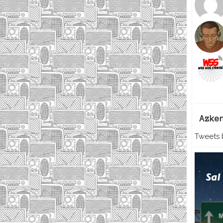
Azke
Tweets b