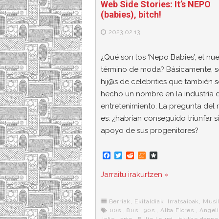
Web Side Stories: It’s NEPO
(babies), bitch!
2023.02.13
¿Qué son los ‘Nepo Babies’, el nu
término de moda? Básicamente, 
hij@s de celebrities que también 
hecho un nombre en la industria 
entretenimiento. La pregunta del 
es: ¿habrían conseguido triunfar si
apoyo de sus progenitores?
F
T
R
M
D
a
w
e
e
i
c
i
d
n
a
Jarraitu irakurtzen »
e
t
d
e
s
b
t
i
a
p
o
e
t
m
o
o
r
e
r
Berriak
,
Ekitaldiak
,
Irratsaioak
,
Musi
k
a
00s
,
80s
,
90s
,
Alba Flores
,
Angel
Jolie
,
arte
,
Billie Lourd
,
blythe danne