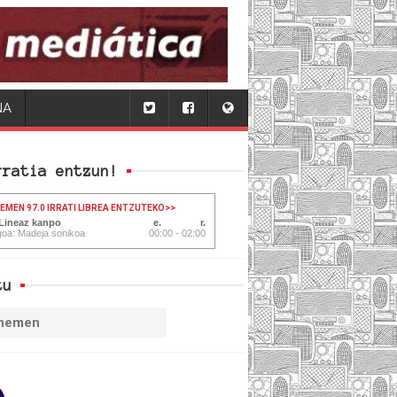
NA
rratia entzun!
HEMEN 97.0 IRRATI LIBREA ENTZUTEKO
>>
 Lineaz kanpo
oa: Madeja sonikoa
00:00 - 02:00
tu