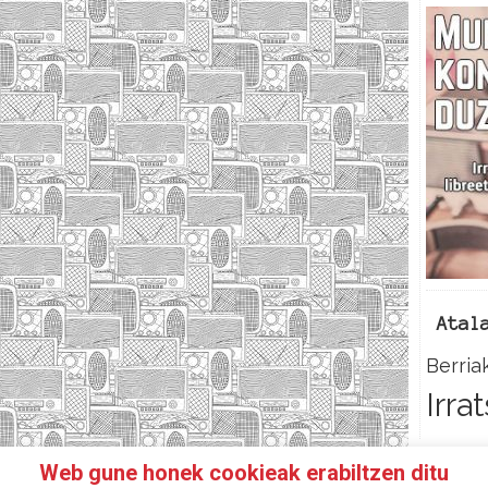
Atal
Berria
Irra
Web gune honek cookieak erabiltzen ditu
N IRRATIKIDE!
FACEBOOK
TWITTER
HARREMANETAR