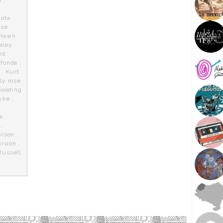
,
ota
ase
,
 Hawn
,
aley
id
,
 fonda
,
n
,
Kurt
lly rose
Gooding
wke
,
a
,
vison
,
visión
,
Russell