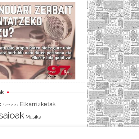
c
i
e
e
t
d
b
t
o
e
o
r
k
ak
Elkarrizketak
k
Ekitaldiak
tsaioak
Musika
AKO
SARRERA