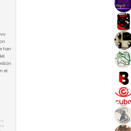
evo
son
se han
del
millón
n el
ka
ina
r
,