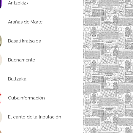
Antzoki27
Arañas de Marte
Basati Irratsaioa
Buenamente
Bultzaka
Cubainformación
El canto de la tripulación