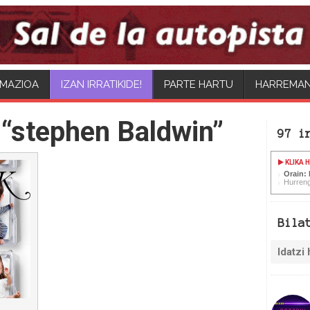
MAZIOA
IZAN IRRATIKIDE!
PARTE HARTU
HARREMA
“stephen Baldwin”
97 i
KLIKA 
Orain:
Hurreng
Bila