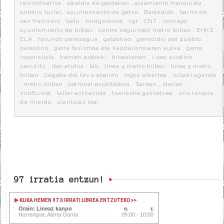
k
a
reivindicativa
,
alcaldia de galdakao
,
alzamiento franquista
,
antonio turiel
,
ayuntamiento de getxo
,
Barakaldo
,
barrio de
san francisco
,
batu
,
bridgestone
,
cgt
,
CNT
,
concejal
ayuntamiento de bilbao
,
contra seguridad metro bilbao
,
EHKS
,
ELA
,
facundo perezagua
,
galdakao
,
genocidio del pueblo
palestino
,
gerra faxismoa eta kapitalismoaren aurka
,
gerra
inperialista
,
hemen erabaki
,
hikaateneo
,
i-sec aviation
security
,
ibai atutxa
,
lab
,
linea 4 metro bilbao
,
linea 5 metro
bilbao
,
llegada del tav a abando
,
logos elkartea
,
lubaki agenda
,
metro bilbao
,
patronal explotadora
,
Sarean
,
steilas
,
subfluvial
,
taller antiracista
,
txarraska gaztetxea
,
una terapia
de mierda
,
zientziaz blai
97 irratia entzun!
KLIKA HEMEN 97.0 IRRATI LIBREA ENTZUTEKO
>>
Orain: Lineaz kanpo
Hurrengoa: Alerta Gorria
09:00 - 10:00