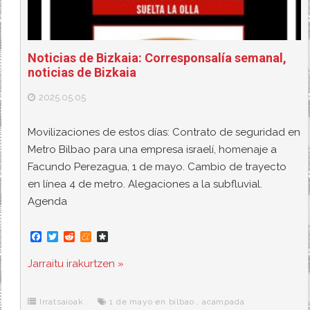
Noticias de Bizkaia: Corresponsalía semanal,
noticias de Bizkaia
2025.05.05
Movilizaciones de estos días: Contrato de seguridad en
Metro Bilbao para una empresa israelí, homenaje a
Facundo Perezagua, 1 de mayo. Cambio de trayecto
en línea 4 de metro. Alegaciones a la subfluvial.
Agenda
F
T
R
M
D
a
w
e
e
i
c
i
d
n
a
Jarraitu irakurtzen »
e
t
d
e
s
b
t
i
a
p
o
e
t
m
o
o
r
e
r
Irratsaioak
1 de mayo en bilbao
,
acampada