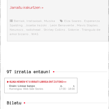
a
w
e
e
i
c
i
d
n
a
Jarraitu irakurtzen »
e
t
d
e
s
b
t
i
a
p
o
e
t
m
o
o
r
e
r
Berriak
,
Irratsaioak
,
Musika
Elza Soares
,
Esperanza
k
a
Spalding
,
Joseba Irazoki
,
León Benavente
,
Mavis Staples
,
Neurosis
,
radiohead
,
Shirley Collins
,
Sidonie
,
Triángulo de
amor bizarro
,
WAS
97 irratia entzun!
KLIKA HEMEN 97.0 IRRATI LIBREA ENTZUTEKO
>>
Orain: Lineaz kanpo
Hurrengoa: Web Side Stories
17:00 - 18:00
Bilatu