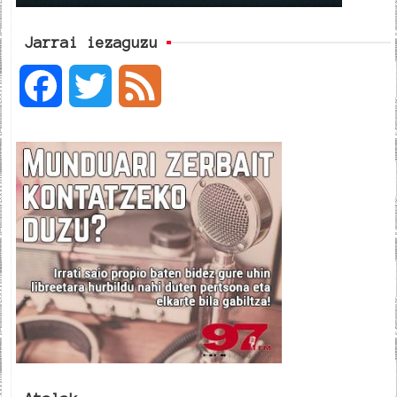
Jarrai iezaguzu
F
T
F
a
w
e
c
i
e
e
t
d
b
t
o
e
o
r
k