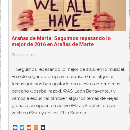
Arañas de Marte: Seguimos repasando lo
mejor de 2016 en Arañas de Marte
2017.01.10
Seguimos repasando lo mejor de 2016 en lo musical.
En este segundo programa repasaremos algunos
temas que nos han gustado en nuestro entorno más
cercano (Joseba Irazoki, WAS, León Benavente…) y
vamos a escuchar también algunos temas de viejas
glorias que siguen en activo (Mavis Staples) o que
vuelven (Shirley collins, Elza Soares)….
F
T
R
M
D